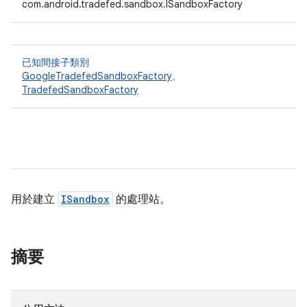
com.android.tradefed.sandbox.ISandboxFactory
已知間接子類別
GoogleTradefedSandboxFactory
、
TradefedSandboxFactory
用於建立
ISandbox
的處理站。
摘要