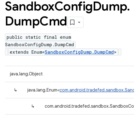
Sandbox
Config
Dump
.
Dump
Cmd
public static final enum
SandboxConfigDump.DumpCmd
extends Enum<
SandboxConfigDump.DumpCmd
>
java.lang.Object
↳
java.lang.Enum<
com.android.tradefed.sandbox.San
↳
com.android.tradefed.sandbox.SandboxCo