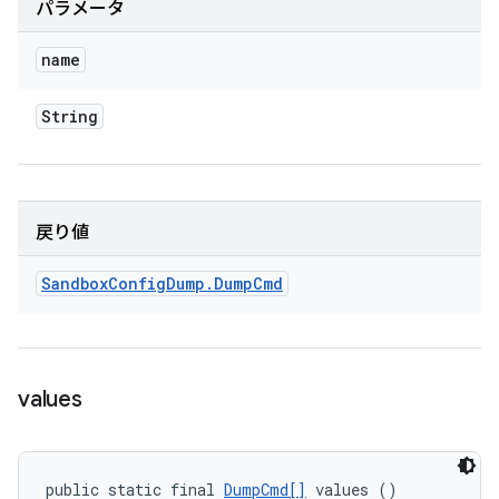
パラメータ
name
String
戻り値
Sandbox
Config
Dump
.
Dump
Cmd
values
public static final 
DumpCmd[]
 values ()