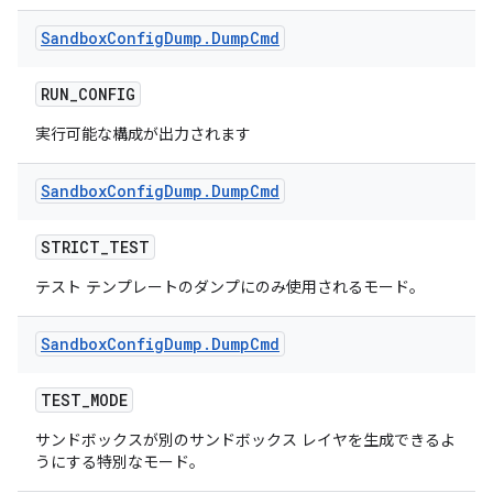
Sandbox
Config
Dump
.
Dump
Cmd
RUN
_
CONFIG
実行可能な構成が出力されます
Sandbox
Config
Dump
.
Dump
Cmd
STRICT
_
TEST
テスト テンプレートのダンプにのみ使用されるモード。
Sandbox
Config
Dump
.
Dump
Cmd
TEST
_
MODE
サンドボックスが別のサンドボックス レイヤを生成できるよ
うにする特別なモード。