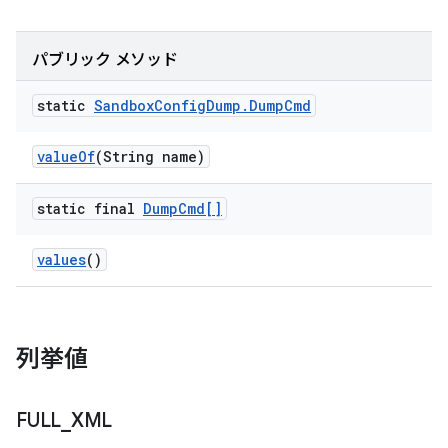
パブリック メソッド
static
Sandbox
Config
Dump
.
Dump
Cmd
value
Of
(String name)
static final
Dump
Cmd[]
values
()
列挙値
FULL
_
XML