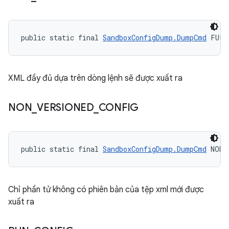
public static final 
SandboxConfigDump.DumpCmd
 FULL
XML đầy đủ dựa trên dòng lệnh sẽ được xuất ra
NON
_
VERSIONED
_
CONFIG
public static final 
SandboxConfigDump.DumpCmd
 NON_
Chỉ phần tử không có phiên bản của tệp xml mới được
xuất ra