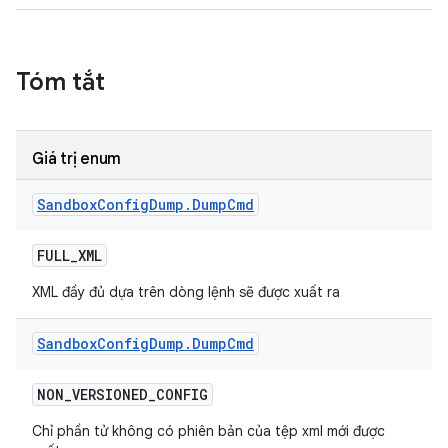
Tóm tắt
Giá trị enum
Sandbox
Config
Dump
.
Dump
Cmd
FULL
_
XML
XML đầy đủ dựa trên dòng lệnh sẽ được xuất ra
Sandbox
Config
Dump
.
Dump
Cmd
NON
_
VERSIONED
_
CONFIG
Chỉ phần tử không có phiên bản của tệp xml mới được