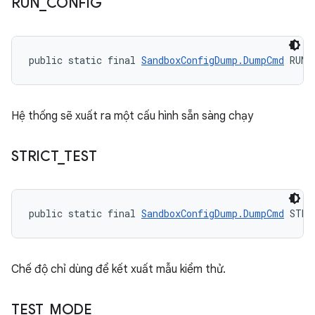
RUN
_
CONFIG
public static final 
SandboxConfigDump.DumpCmd
 RUN_
Hệ thống sẽ xuất ra một cấu hình sẵn sàng chạy
STRICT
_
TEST
public static final 
SandboxConfigDump.DumpCmd
 STRI
Chế độ chỉ dùng để kết xuất mẫu kiểm thử.
TEST
_
MODE