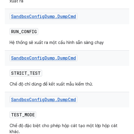
xuất ra
Sandbox
Config
Dump
.
Dump
Cmd
RUN
_
CONFIG
Hệ thống sẽ xuất ra một cấu hình sẵn sàng chạy
Sandbox
Config
Dump
.
Dump
Cmd
STRICT
_
TEST
Chế độ chỉ dùng để kết xuất mẫu kiểm thử.
Sandbox
Config
Dump
.
Dump
Cmd
TEST
_
MODE
Chế độ đặc biệt cho phép hộp cát tạo một lớp hộp cát
khác.