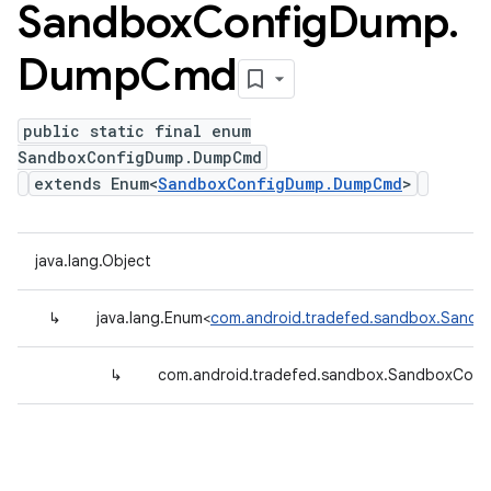
Sandbox
Config
Dump
.
Dump
Cmd
public static final enum
SandboxConfigDump.DumpCmd
extends Enum<
SandboxConfigDump.DumpCmd
>
java.lang.Object
↳
java.lang.Enum<
com.android.tradefed.sandbox.San
↳
com.android.tradefed.sandbox.SandboxCo