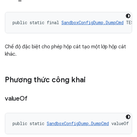
public static final 
SandboxConfigDump.DumpCmd
 TEST
Chế độ đặc biệt cho phép hộp cát tạo một lớp hộp cát
khác.
Phương thức công khai
value
Of
public static 
SandboxConfigDump.DumpCmd
 valueOf (S