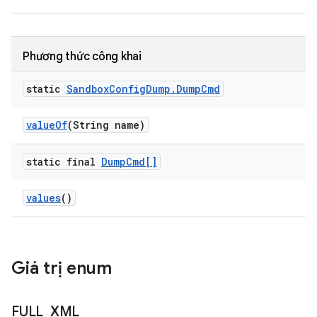
Phương thức công khai
static
Sandbox
Config
Dump
.
Dump
Cmd
value
Of
(String name)
static final
Dump
Cmd[]
values
()
Giá trị enum
FULL
_
XML