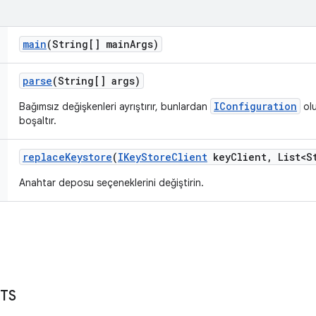
main
(String[] main
Args)
parse
(String[] args)
IConfiguration
Bağımsız değişkenleri ayrıştırır, bunlardan
olu
boşaltır.
replace
Keystore
(
IKey
Store
Client
key
Client
,
List<St
Anahtar deposu seçeneklerini değiştirin.
TS