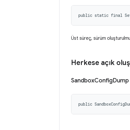
public static final Se
Üst süreç, sürüm oluşturulmu
Herkese açık oluş
Sandbox
Config
Dump
public SandboxConfigD