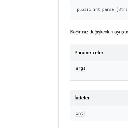
public int parse (Stri
Bağımsız değişkenleri ayrıştı
Parametreler
args
İadeler
int