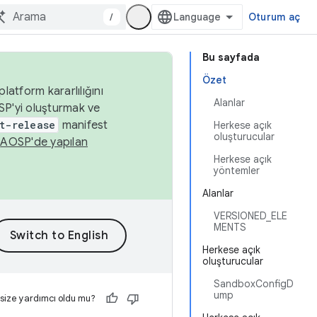
/
Oturum aç
Bu sayfada
Özet
latform kararlılığını
Alanlar
SP'yi oluşturmak ve
t-release
manifest
Herkese açık
oluşturucular
n
AOSP'de yapılan
Herkese açık
yöntemler
Alanlar
VERSIONED_ELE
MENTS
Herkese açık
oluşturucular
SandboxConfigD
ump
 size yardımcı oldu mu?