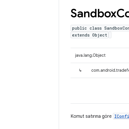
Sandbox
Co
public class SandboxCo
extends Object
java.lang.Object
↳
com.android.trade
Komut satırına göre
IConf