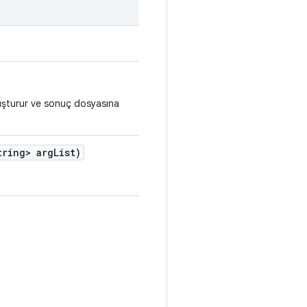
şturur ve sonuç dosyasına
ring> arg
List)