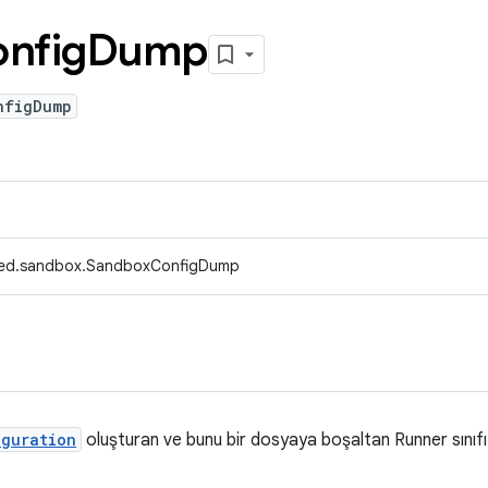
nfig
Dump
nfigDump
fed.sandbox.SandboxConfigDump
iguration
oluşturan ve bunu bir dosyaya boşaltan Runner sınıfı