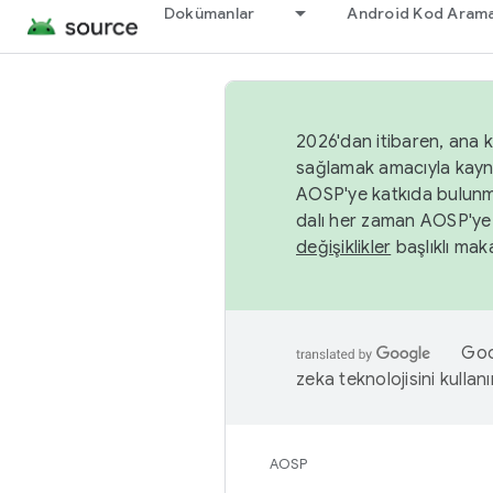
Dokümanlar
Android Kod Arama
2026'dan itibaren, ana k
sağlamak amacıyla kayn
AOSP'ye katkıda bulunm
dalı her zaman AOSP'ye 
değişiklikler
başlıklı maka
Goog
zeka teknolojisini kullanı
AOSP