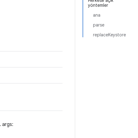
Herkese açık
yöntemler
ana
parse
replaceKeystore
. args: