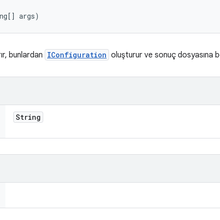
ng[] args)
rır, bunlardan
IConfiguration
oluşturur ve sonuç dosyasına bo
String