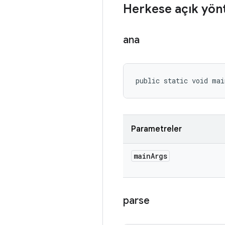
Herkese açık yön
ana
public static void ma
Parametreler
main
Args
parse