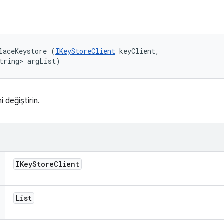
laceKeystore (
IKeyStoreClient
 keyClient, 

tring> argList)
 değiştirin.
IKey
Store
Client
List