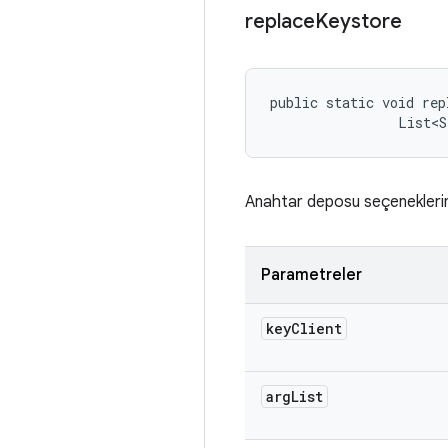
replace
Keystore
public static void rep
                List<S
Anahtar deposu seçeneklerini
Parametreler
key
Client
arg
List