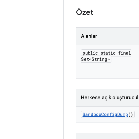
Özet
Alanlar
public static final
Set<String>
Herkese açık oluşturucul
Sandbox
Config
Dump
()