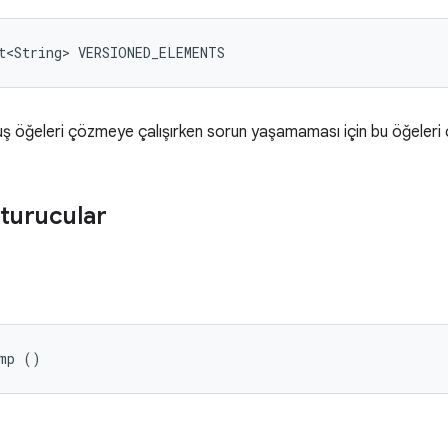
t<String> VERSIONED_ELEMENTS
ş öğeleri çözmeye çalışırken sorun yaşamaması için bu öğeleri 
turucular
ump ()