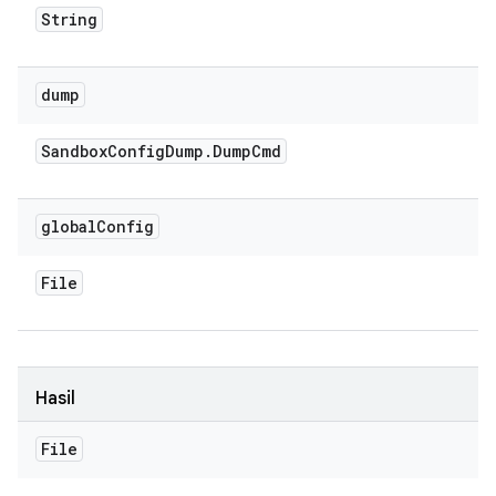
String
dump
Sandbox
Config
Dump
.
Dump
Cmd
global
Config
File
Hasil
File