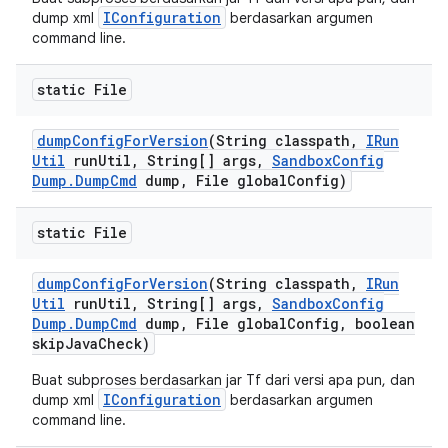
IConfiguration
dump xml
berdasarkan argumen
command line.
static File
dump
Config
For
Version
(String classpath
,
IRun
Util
run
Util
,
String[] args
,
Sandbox
Config
Dump
.
Dump
Cmd
dump
,
File global
Config)
static File
dump
Config
For
Version
(String classpath
,
IRun
Util
run
Util
,
String[] args
,
Sandbox
Config
Dump
.
Dump
Cmd
dump
,
File global
Config
,
boolean
skip
Java
Check)
Buat subproses berdasarkan jar Tf dari versi apa pun, dan
IConfiguration
dump xml
berdasarkan argumen
command line.