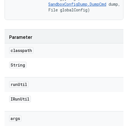
SandboxConfigDump.DumpCmd
 dump, 

                File globalConfig)
Parameter
classpath
String
run
Util
IRun
Util
args