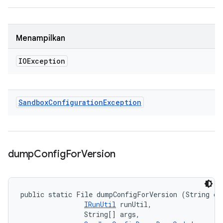
Menampilkan
IOException
Sandbox
Configuration
Exception
dump
Config
For
Version
public static File dumpConfigForVersion (String cla
IRunUtil
 runUtil, 

                String[] args, 
