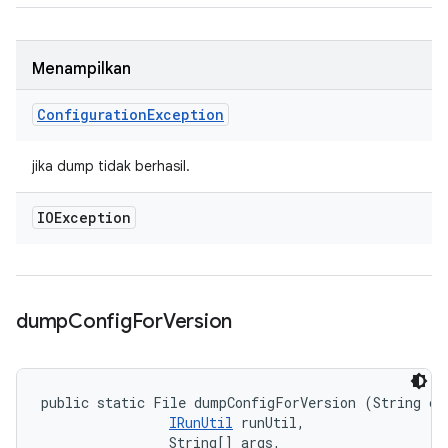
Menampilkan
Configuration
Exception
jika dump tidak berhasil.
IOException
dump
Config
For
Version
public static File dumpConfigForVersion (String cla
IRunUtil
 runUtil, 

                String[] args, 
