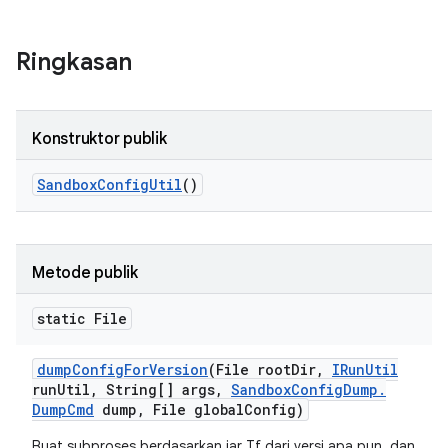
Ringkasan
Konstruktor publik
Sandbox
Config
Util
()
Metode publik
static File
dump
Config
For
Version
(File root
Dir
,
IRun
Util
run
Util
,
String[] args
,
Sandbox
Config
Dump
.
Dump
Cmd
dump
,
File global
Config)
Buat subproses berdasarkan jar Tf dari versi apa pun, dan