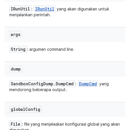
IRun
Util
IRun
Util
:
yang akan digunakan untuk
menjalankan perintah.
args
String
: argumen command line.
dump
Sandbox
Config
Dump
.
Dump
Cmd
Dump
Cmd
:
yang
mendorong beberapa output.
global
Config
File
: file yang menjelaskan konfigurasi global yang akan