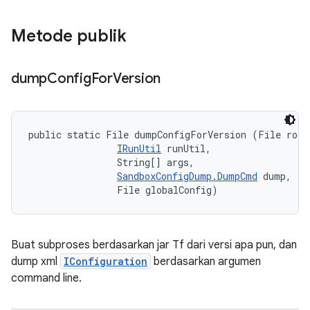
Metode publik
dump
Config
For
Version
public static File dumpConfigForVersion (File rootD
IRunUtil
 runUtil, 

                String[] args, 

SandboxConfigDump.DumpCmd
 dump, 

                File globalConfig)
Buat subproses berdasarkan jar Tf dari versi apa pun, dan
dump xml
IConfiguration
berdasarkan argumen
command line.