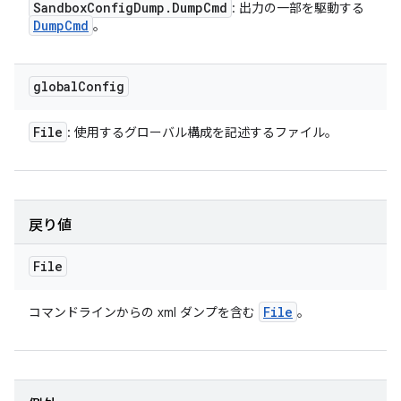
Sandbox
Config
Dump
.
Dump
Cmd
: 出力の一部を駆動する
Dump
Cmd
。
global
Config
File
: 使用するグローバル構成を記述するファイル。
戻り値
File
File
コマンドラインからの xml ダンプを含む
。