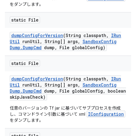
をダンプします。
static File
dump
Config
For
Version
(String classpath
,
IRun
Util
run
Util
,
String[] args
,
Sandbox
Config
Dump
.
Dump
Cmd
dump
,
File global
Config)
static File
dump
Config
For
Version
(String classpath
,
IRun
Util
run
Util
,
String[] args
,
Sandbox
Config
Dump
.
Dump
Cmd
dump
,
File global
Config
,
boolean
skip
Java
Check)
任意のバージョンの Tf jar に基づいてサブプロセスを作成
IConfiguration
し、コマンドライン引数に基づいて xml
をダンプします。
static File