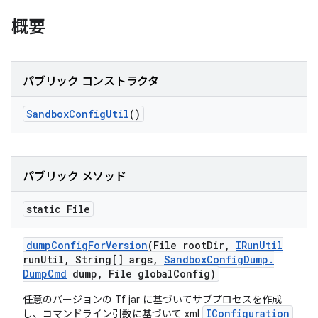
概要
パブリック コンストラクタ
Sandbox
Config
Util
()
パブリック メソッド
static File
dump
Config
For
Version
(File root
Dir
,
IRun
Util
run
Util
,
String[] args
,
Sandbox
Config
Dump
.
Dump
Cmd
dump
,
File global
Config)
任意のバージョンの Tf jar に基づいてサブプロセスを作成
IConfiguration
し、コマンドライン引数に基づいて xml