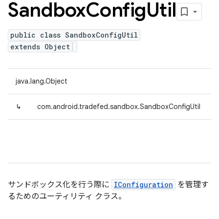
Sandbox
Config
Util
public class SandboxConfigUtil
extends Object
java.lang.Object
↳
com.android.tradefed.sandbox.SandboxConfigUtil
サンドボックス化を行う際に
IConfiguration
を管理す
るためのユーティリティ クラス。