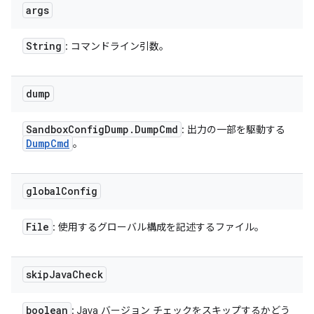
args
String
: コマンドライン引数。
dump
Sandbox
Config
Dump
.
Dump
Cmd
: 出力の一部を駆動する
Dump
Cmd
。
global
Config
File
: 使用するグローバル構成を記述するファイル。
skip
Java
Check
boolean
: Java バージョン チェックをスキップするかどう