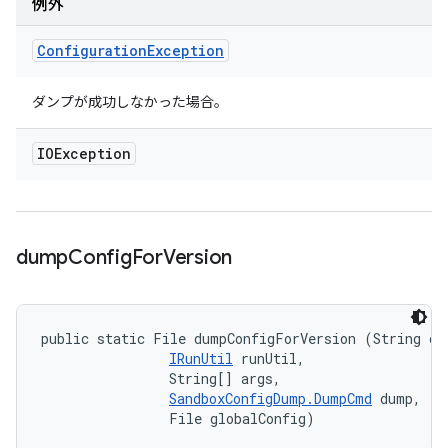
例外
Configuration
Exception
ダンプが成功しなかった場合。
IOException
dump
Config
For
Version
public static File dumpConfigForVersion (String cla
IRunUtil
 runUtil, 

                String[] args, 

SandboxConfigDump.DumpCmd
 dump, 

                File globalConfig)