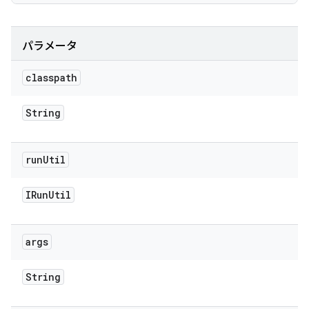
パラメータ
classpath
String
run
Util
IRun
Util
args
String