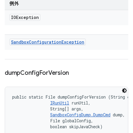
例外
IOException
Sandbox
Configuration
Exception
dump
Config
For
Version
public static File dumpConfigForVersion (String cla
IRunUtil
 runUtil, 

                String[] args, 

SandboxConfigDump.DumpCmd
 dump, 

                File globalConfig, 

                boolean skipJavaCheck)