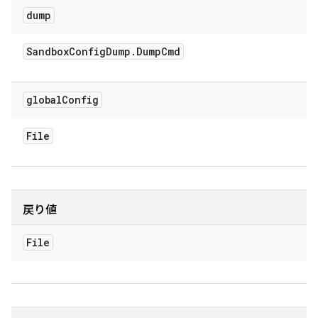
dump
Sandbox
Config
Dump
.
Dump
Cmd
global
Config
File
戻り値
File