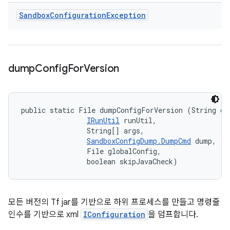
Sandbox
Configuration
Exception
dump
Config
For
Version
public static File dumpConfigForVersion (String cla
IRunUtil
 runUtil, 

                String[] args, 

SandboxConfigDump.DumpCmd
 dump, 

                File globalConfig, 

                boolean skipJavaCheck)
모든 버전의 Tf jar를 기반으로 하위 프로세스를 만들고 명령줄
인수를 기반으로 xml
IConfiguration
을 덤프합니다.