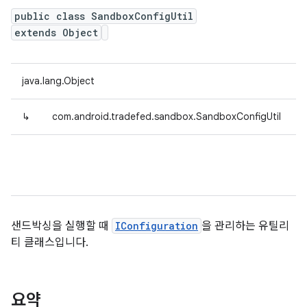
public class SandboxConfigUtil
extends Object
java.lang.Object
↳
com.android.tradefed.sandbox.SandboxConfigUtil
샌드박싱을 실행할 때
IConfiguration
을 관리하는 유틸리
티 클래스입니다.
요약