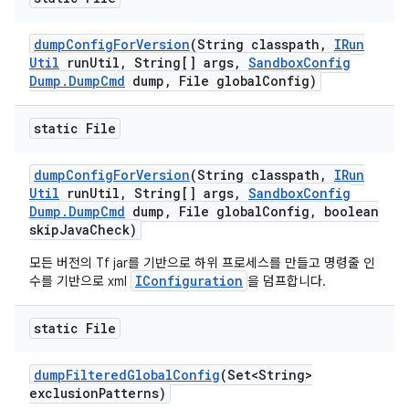
dump
Config
For
Version
(String classpath
,
IRun
Util
run
Util
,
String[] args
,
Sandbox
Config
Dump
.
Dump
Cmd
dump
,
File global
Config)
static File
dump
Config
For
Version
(String classpath
,
IRun
Util
run
Util
,
String[] args
,
Sandbox
Config
Dump
.
Dump
Cmd
dump
,
File global
Config
,
boolean
skip
Java
Check)
모든 버전의 Tf jar를 기반으로 하위 프로세스를 만들고 명령줄 인
IConfiguration
수를 기반으로 xml
을 덤프합니다.
static File
dump
Filtered
Global
Config
(Set<String>
exclusion
Patterns)