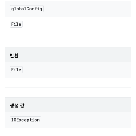
global
Config
File
반환
File
생성 값
IOException