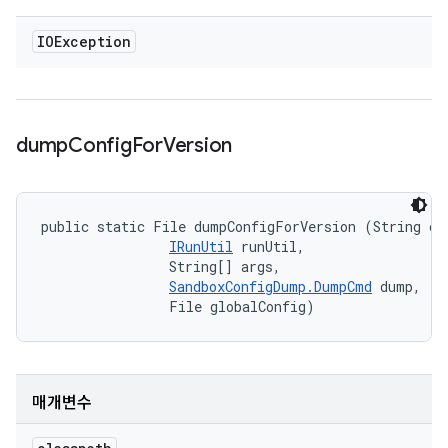
IOException
dump
Config
For
Version
public static File dumpConfigForVersion (String cla
IRunUtil
 runUtil, 

                String[] args, 

SandboxConfigDump.DumpCmd
 dump, 

                File globalConfig)
매개변수