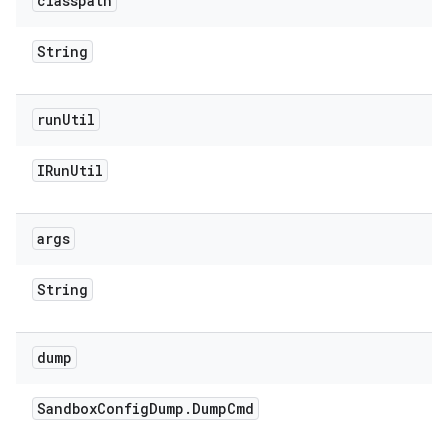
classpath
String
run
Util
IRun
Util
args
String
dump
Sandbox
Config
Dump
.
Dump
Cmd