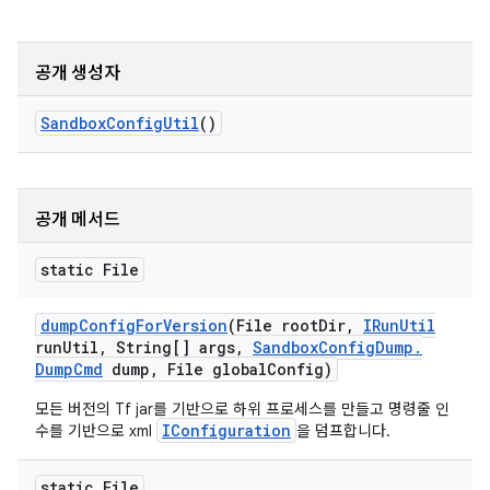
공개 생성자
Sandbox
Config
Util
()
공개 메서드
static File
dump
Config
For
Version
(File root
Dir
,
IRun
Util
run
Util
,
String[] args
,
Sandbox
Config
Dump
.
Dump
Cmd
dump
,
File global
Config)
모든 버전의 Tf jar를 기반으로 하위 프로세스를 만들고 명령줄 인
IConfiguration
수를 기반으로 xml
을 덤프합니다.
static File