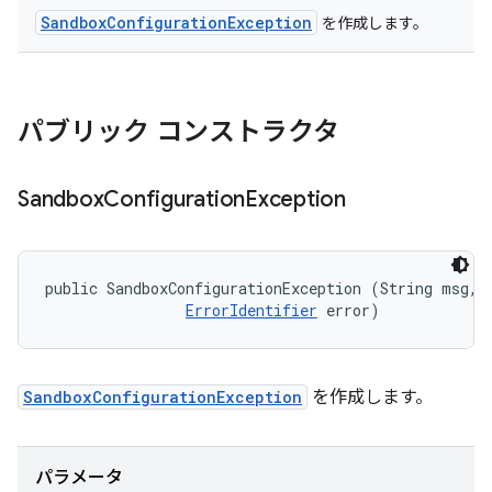
SandboxConfigurationException
を作成します。
パブリック コンストラクタ
Sandbox
Configuration
Exception
public SandboxConfigurationException (String msg, 

ErrorIdentifier
 error)
SandboxConfigurationException
を作成します。
パラメータ