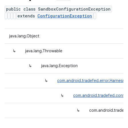
public class SandboxConfigurationException
extends
ConfigurationException
java.lang.Object
↳
java.lang.Throwable
↳
java.lang.Exception
↳
com.android.tradefed.error.HarnessE
↳
com.android.tradefed.config
↳
com.android.tradef