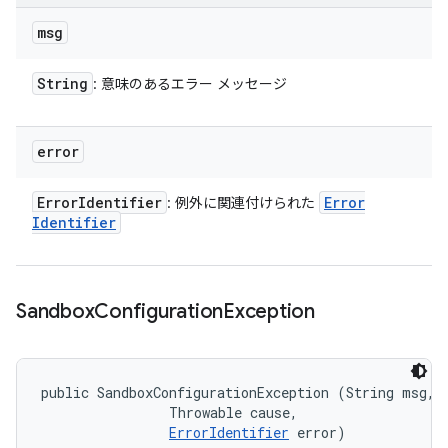
msg
String
: 意味のあるエラー メッセージ
error
Error
Identifier
Error
: 例外に関連付けられた
Identifier
Sandbox
Configuration
Exception
public SandboxConfigurationException (String msg, 

                Throwable cause, 

ErrorIdentifier
 error)