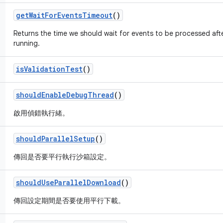
get
Wait
For
Events
Timeout
()
Returns the time we should wait for events to be processed aft
running.
is
Validation
Test
()
should
Enable
Debug
Thread
()
啟用偵錯執行緒。
should
Parallel
Setup
()
傳回是否要平行執行沙箱設定。
should
Use
Parallel
Download
()
傳回設定期間是否要使用平行下載。