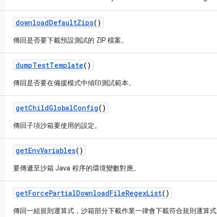
download
Default
Zips
()
傳回是否要下載預設測試的 ZIP 檔案。
dump
Test
Template
()
傳回是否要在備援模式中傾印測試範本。
get
Child
Global
Config
()
傳回子項沙箱要使用的設定。
get
Env
Variables
()
要傳遞至沙箱 Java 程序的環境變數對應。
get
Force
Partial
Download
File
Regex
List
()
傳回一組規則運算式，沙箱部分下載作業一律會下載符合規則運算式