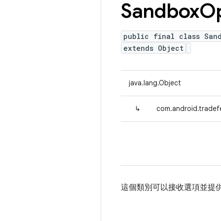
Sandbox
Op
public final class San
extends Object
java.lang.Object
↳
com.android.trade
這個類別可以接收選項並提