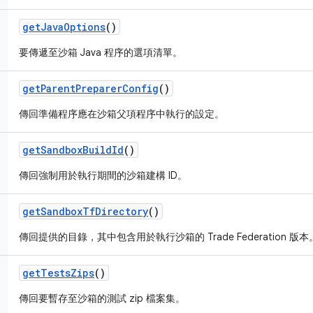
get
Java
Options
()
要傳遞至沙箱 Java 程序的選項清單。
get
Parent
Preparer
Config
()
傳回準備程序應在沙箱父項程序中執行的設定。
get
Sandbox
Build
Id
()
傳回強制用於執行期間的沙箱建構 ID。
get
Sandbox
Tf
Directory
()
傳回提供的目錄，其中包含用於執行沙箱的 Trade Federation 版本
get
Tests
Zips
()
傳回要暫存至沙箱的測試 zip 檔案集。