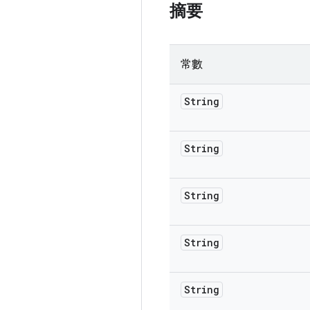
摘要
常數
String
String
String
String
String