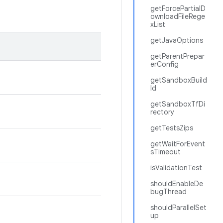
getForcePartialD
ownloadFileRege
xList
getJavaOptions
getParentPrepar
erConfig
getSandboxBuild
Id
getSandboxTfDi
rectory
getTestsZips
getWaitForEvent
sTimeout
isValidationTest
shouldEnableDe
bugThread
shouldParallelSet
up