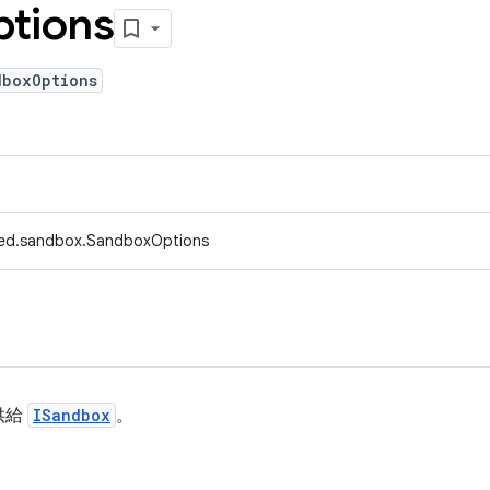
tions
dboxOptions
fed.sandbox.SandboxOptions
供給
ISandbox
。