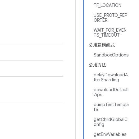
TF_LOCATION
USE_PROTO_REP
ORTER
WAIT_FOR_EVEN
TS_TIMEOUT
公用建構函式
SandboxOptions
公用方法
delayDownloadA
fterSharding
downloadDefault
Zips
dumpTestTempla
te
getChildGlobalC
onfig
getEnvVariables