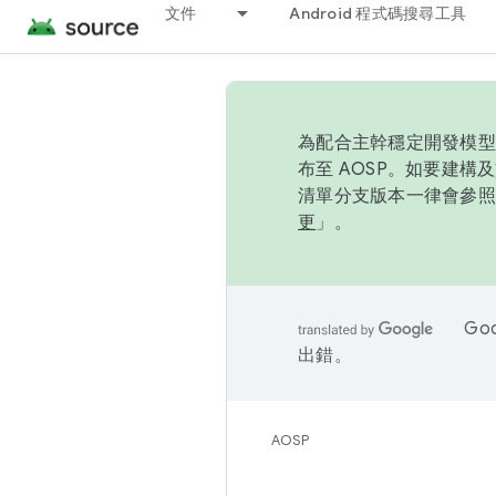
文件
Android 程式碼搜尋工具
為配合主幹穩定開發模型，
布至 AOSP。如要建構及
清單分支版本一律會參照推
更
」。
Go
出錯。
AOSP