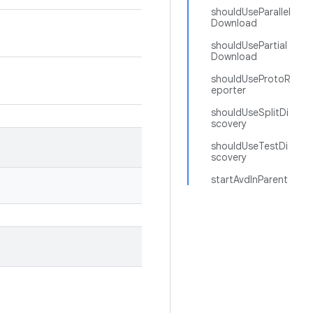
shouldUseParallel
Download
shouldUsePartial
Download
shouldUseProtoR
eporter
shouldUseSplitDi
scovery
shouldUseTestDi
scovery
startAvdInParent