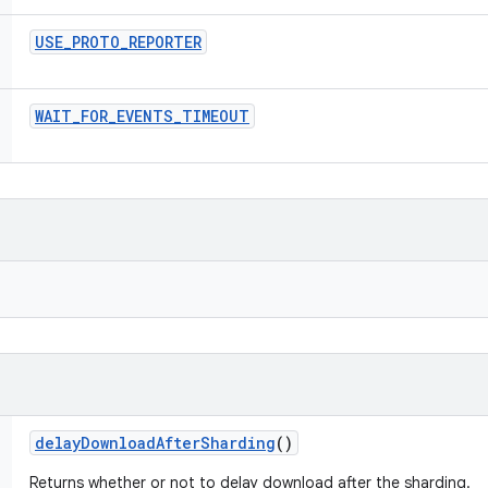
USE
_
PROTO
_
REPORTER
WAIT
_
FOR
_
EVENTS
_
TIMEOUT
delay
Download
After
Sharding
()
Returns whether or not to delay download after the sharding.