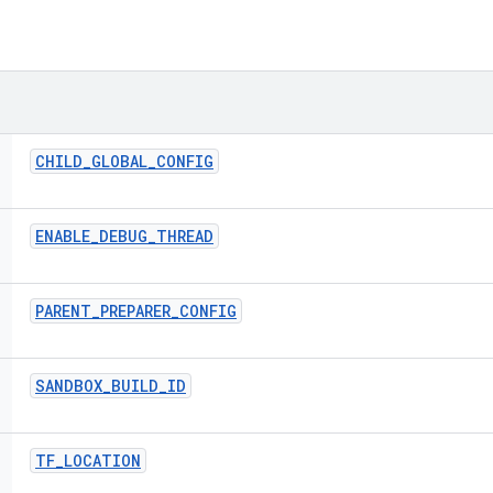
CHILD
_
GLOBAL
_
CONFIG
ENABLE
_
DEBUG
_
THREAD
PARENT
_
PREPARER
_
CONFIG
SANDBOX
_
BUILD
_
ID
TF
_
LOCATION