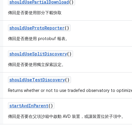
should
Use
Partial
Download
()
傳回是否要使用部分下載快取
should
Use
Proto
Reporter
()
傳回是否應使用 protobuf 報表。
should
Use
Split
Discovery
()
傳回是否要使用獨立探索設定。
should
Use
Test
Discovery
()
Returns whether or not to use tradefed observatory to optimize
start
Avd
In
Parent
()
傳回是否要在父項沙箱中啟動 AVD 裝置，或讓裝置位於子項中。