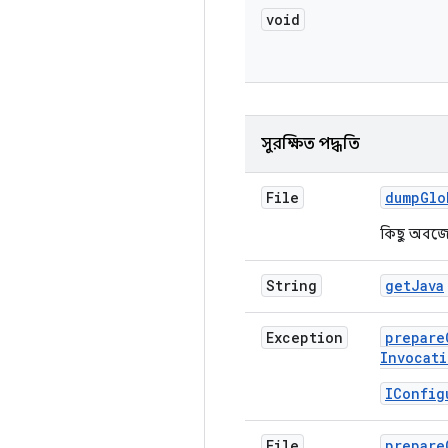
void
সুরক্ষিত পদ্ধতি
File
dump
Glo
কিছু অবজেক
String
get
Java
Exception
prepare
Invocati
IConfig
File
prepare