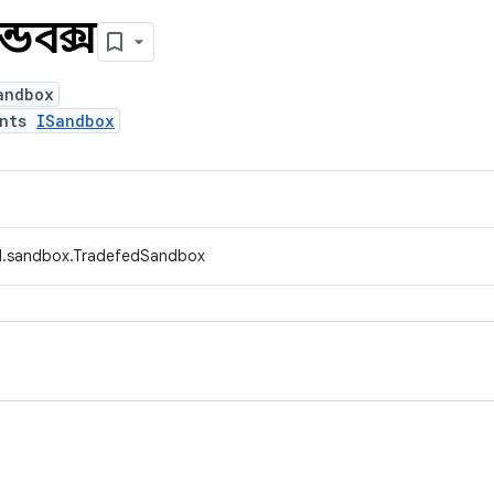
ন্ডবক্স
andbox
ents
ISandbox
d.sandbox.TradefedSandbox