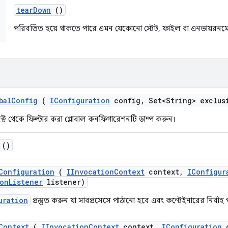
tear
Down
()
পরিবর্তিত হয়ে থাকতে পারে এমন যেকোনো স্টেট, ফাইল বা এনভায়রনমেন
bal
Config
(
IConfiguration
config
,
Set<String> exclus
্ট থেকে ফিল্টার করা গ্লোবাল কনফিগারেশনটি ডাম্প করুন।
()
Configuration
(
IInvocation
Context
context
,
IConfigur
on
Listener
listener)
uration
প্রস্তুত করুন যা সাবপ্রসেসে পাঠানো হবে এবং কন্টেইনারের নির্বা
Context
(
IInvocation
Context
context
,
IConfiguration
c