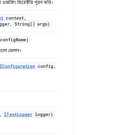
ওয়ার্কিং ডিরেক্টরি পূরণ করি।
xt
context
,
gger
,
String[] args)
config
Name)
টগুলো মেলান।
IConfiguration
config
,
,
ITest
Logger
logger)