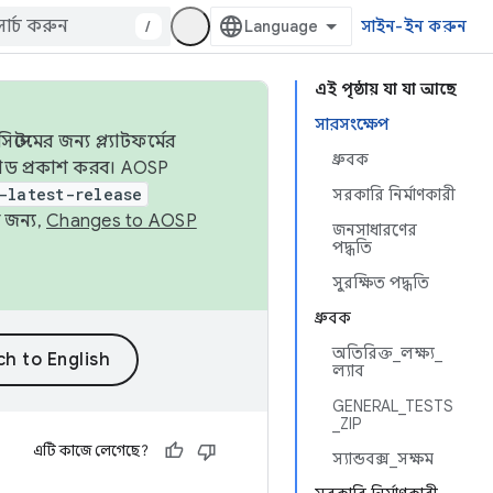
/
সাইন-ইন করুন
এই পৃষ্ঠায় যা যা আছে
সারসংক্ষেপ
েমের জন্য প্ল্যাটফর্মের
ধ্রুবক
 কোড প্রকাশ করব। AOSP
-latest-release
সরকারি নির্মাণকারী
 জন্য,
Changes to AOSP
জনসাধারণের
পদ্ধতি
সুরক্ষিত পদ্ধতি
ধ্রুবক
অতিরিক্ত_লক্ষ্য_
ল্যাব
GENERAL_TESTS
_ZIP
এটি কাজে লেগেছে?
স্যান্ডবক্স_সক্ষম