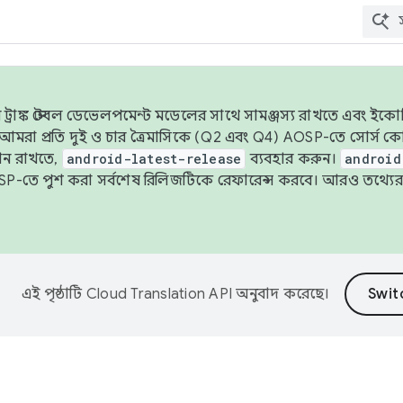
াঙ্ক স্টেবল ডেভেলপমেন্ট মডেলের সাথে সামঞ্জস্য রাখতে এবং ইকোসিস্ট
ে, আমরা প্রতি দুই ও চার ত্রৈমাসিকে (Q2 এবং Q4) AOSP-তে সোর্স
ান রাখতে,
android-latest-release
ব্যবহার করুন।
android
বদা AOSP-তে পুশ করা সর্বশেষ রিলিজটিকে রেফারেন্স করবে। আরও তথ্যের
এই পৃষ্ঠাটি
Cloud Translation API
অনুবাদ করেছে।