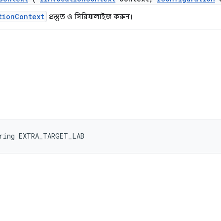
tionContext
প্রস্তুত ও সিরিয়ালাইজ করুন।
tring EXTRA_TARGET_LAB
P