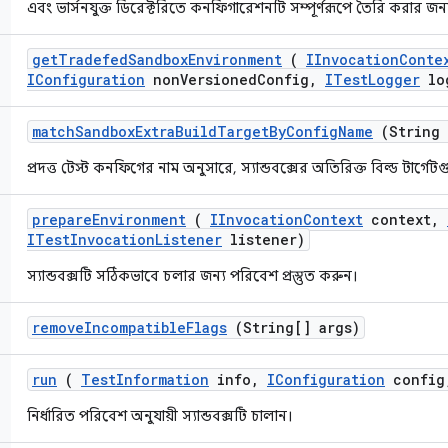
এবং ভার্সনযুক্ত ডিরেক্টরিতে কনফিগারেশনটি সম্পূর্ণরূপে তৈরি করার জন্য 
get
Tradefed
Sandbox
Environment
(
IInvocation
Conte
IConfiguration
non
Versioned
Config
,
ITest
Logger
lo
match
Sandbox
Extra
Build
Target
By
Config
Name
(String 
প্রদত্ত টেস্ট কনফিগের নাম অনুসারে, স্যান্ডবক্সের অতিরিক্ত বিল্ড টার্গে
prepare
Environment
(
IInvocation
Context
context
,
ITest
Invocation
Listener
listener)
স্যান্ডবক্সটি সঠিকভাবে চলার জন্য পরিবেশ প্রস্তুত করুন।
remove
Incompatible
Flags
(String[] args)
run
(
Test
Information
info
,
IConfiguration
config
নির্ধারিত পরিবেশ অনুযায়ী স্যান্ডবক্সটি চালান।