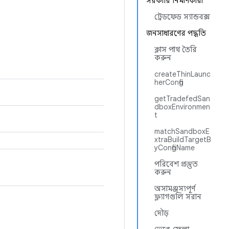
সরকারি নির্মাণকারী
ট্রেডফেড স্যান্ডবক্স
জনসাধারণের পদ্ধতি
ক্লাস পাথ তৈরি
করুন
createThinLaunc
herConfig
getTradefedSan
dboxEnvironmen
t
matchSandboxE
xtraBuildTargetB
yConfigName
পরিবেশ প্রস্তুত
করুন
অসামঞ্জস্যপূর্ণ
ফ্ল্যাগগুলি সরান
দৌড়