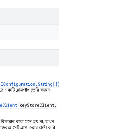
,IConfiguration,String[])
করে একটি ক্লাসপাথ তৈরি করুন।
e
Client
key
Store
Client
,
 বিদ্যমান বলে মনে হয় না, তখন
যান্ডবক্স সেটআপ করার চেষ্টা করি