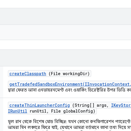
create
Classpath
(File working
Dir)
getTradefedSandboxEnvironment(IInvocationContext
দ্বারা ফেরত আসা এনভায়রনমেন্ট এবং ওয়ার্কিং ডিরেক্টরির উপর ভিত্তি 
create
Thin
Launcher
Config
(String[] args
,
IKey
Stor
IRun
Util
run
Util
,
File global
Config)
মূল রান থেকে বিশেষ মোড বিচ্ছিন্ন: যখন কোনো কনফিগারেশন প্যারেন্টে
আমরা থিন লঞ্চারে ফিরে যাই, যেখানে আমরা বর্তমানে জানা তথ্য দিয়ে স্