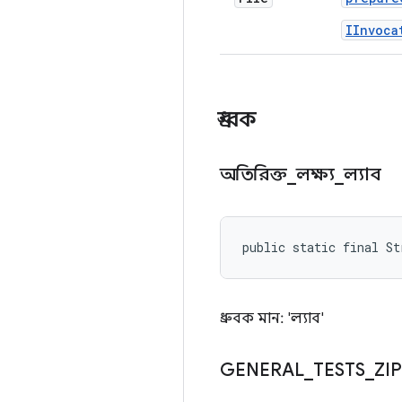
IInvoca
ধ্রুবক
অতিরিক্ত
_
লক্ষ্য
_
ল্যাব
public static final S
ধ্রুবক মান: 'ল্যাব'
GENERAL
_
TESTS
_
ZI