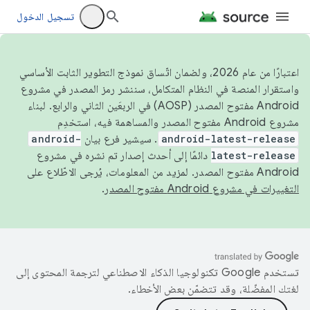
تسجيل الدخول
اعتبارًا من عام 2026، ولضمان اتّساق نموذج التطوير الثابت الأساسي
واستقرار المنصة في النظام المتكامل، سننشر رمز المصدر في مشروع
Android مفتوح المصدر (AOSP) في الربعَين الثاني والرابع. لبناء
مشروع Android مفتوح المصدر والمساهمة فيه، استخدِم
android-latest-release
. سيشير فرع بيان
android-
latest-release
دائمًا إلى أحدث إصدار تم نشره في مشروع
Android مفتوح المصدر. لمزيد من المعلومات، يُرجى الاطّلاع على
التغييرات في مشروع Android مفتوح المصدر
.
تستخدم Google تكنولوجيا الذكاء الاصطناعي لترجمة المحتوى إلى
لغتك المفضّلة، وقد تتضمّن بعض الأخطاء.