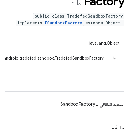
Factory
public class TradefedSandboxFactory
implements
ISandboxFactory
extends Object
java.lang.Object
m.android.tradefed.sandbox.TradefedSandboxFactory
↳
التنفيذ التلقائي لـ SandboxFactory
ملخّص