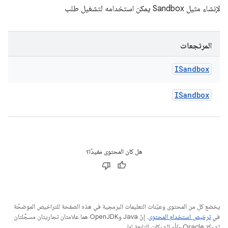
لإنشاء مثيل Sandbox يمكن استخدامه لتشغيل طلب
المرتجعات
ISandbox
ISandbox
هل كان المحتوى مفيدًا؟
يخضع كل من المحتوى وعيّنات التعليمات البرمجية في هذه الصفحة للتراخيص الموضحّة
في
ترخيص استخدام المحتوى
. إنّ Java وOpenJDK هما علامتان تجاريتان مسجَّلتان
لشركة Oracle و/أو الشركات التابعة لها.