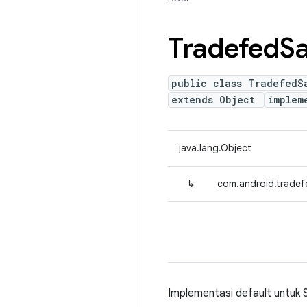
Tradefed
S
public class TradefedS
extends Object
implem
java.lang.Object
↳
com.android.trade
Implementasi default untuk