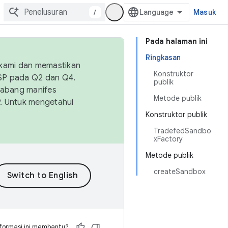
/
Masuk
Pada halaman ini
Ringkasan
 kami dan memastikan
Konstruktor
OSP pada Q2 dan Q4.
publik
Cabang manifes
Metode publik
SP. Untuk mengetahui
Konstruktor publik
TradefedSandbo
xFactory
Metode publik
createSandbox
formasi ini membantu?