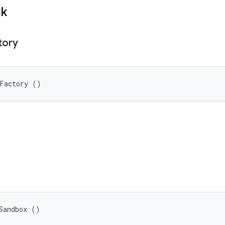
ik
tory
xFactory ()
Sandbox ()