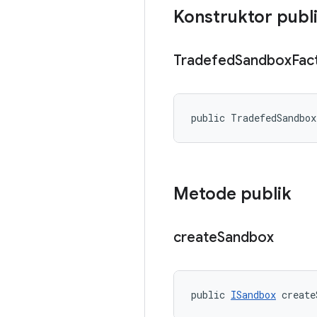
Konstruktor publ
Tradefed
Sandbox
Fac
public TradefedSandbo
Metode publik
create
Sandbox
public 
ISandbox
 create