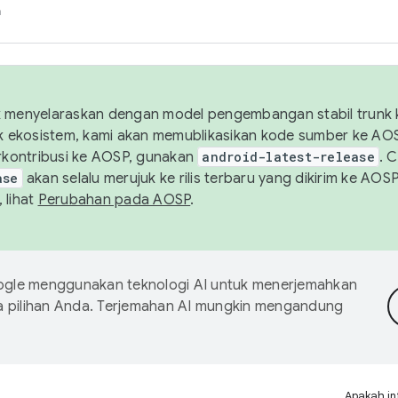
h
uk menyelaraskan dengan model pengembangan stabil trunk
tuk ekosistem, kami akan memublikasikan kode sumber ke A
kontribusi ke AOSP, gunakan
android-latest-release
. 
ase
akan selalu merujuk ke rilis terbaru yang dikirim ke AO
 lihat
Perubahan pada AOSP
.
gle menggunakan teknologi AI untuk menerjemahkan
a pilihan Anda. Terjemahan AI mungkin mengandung
Apakah in