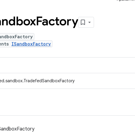
andbox
Factory
andboxFactory
ents
ISandboxFactory
fed.sandbox.TradefedSandboxFactory
 SandboxFactory