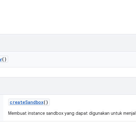
y
()
create
Sandbox
()
Membuat instance sandbox yang dapat digunakan untuk menja