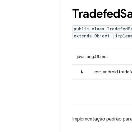
Tradefed
S
public class TradefedS
extends Object
implem
java.lang.Object
↳
com.android.trade
Implementação padrão par