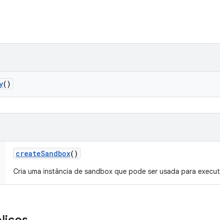
y
()
create
Sandbox
()
Cria uma instância de sandbox que pode ser usada para execu