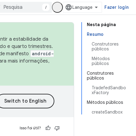
/
Fazer login
Nesta página
Resumo
tir a estabilidade da
Construtores
o e quarto trimestres.
públicos
 de manifesto
android-
Métodos
ara mais informações,
públicos
Construtores
públicos
TradefedSandbo
xFactory
Métodos públicos
createSandbox
Isso foi útil?