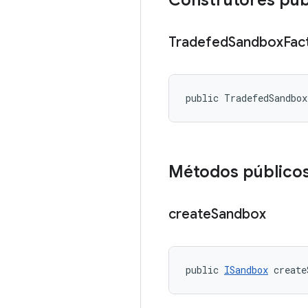
Construtores púb
Tradefed
Sandbox
Fac
public TradefedSandbo
Métodos público
create
Sandbox
public 
ISandbox
 create