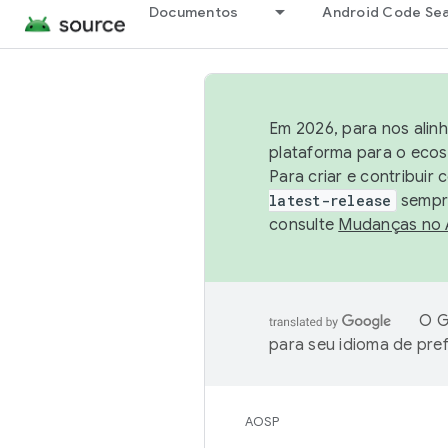
Documentos
Android Code Se
Em 2026, para nos alin
plataforma para o ecos
Para criar e contribuir
latest-release
sempre
consulte
Mudanças no
O G
para seu idioma de pre
AOSP