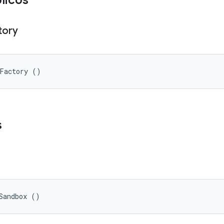
licos
tory
xFactory ()
s
Sandbox ()