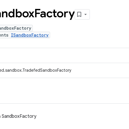
andbox
Factory
andboxFactory
ents
ISandboxFactory
fed.sandbox.TradefedSandboxFactory
a SandboxFactory