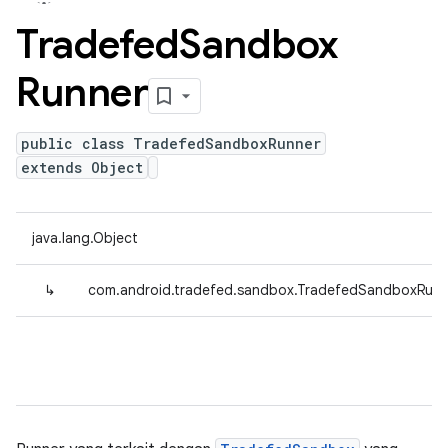
Tradefed
Sandbox
Runner
public class TradefedSandboxRunner
extends Object
java.lang.Object
↳
com.android.tradefed.sandbox.TradefedSandboxRunn