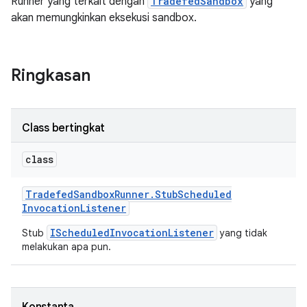
Runner yang terkait dengan
TradefedSandbox
yang
akan memungkinkan eksekusi sandbox.
Ringkasan
Class bertingkat
class
Tradefed
Sandbox
Runner
.
Stub
Scheduled
Invocation
Listener
IScheduledInvocationListener
Stub
yang tidak
melakukan apa pun.