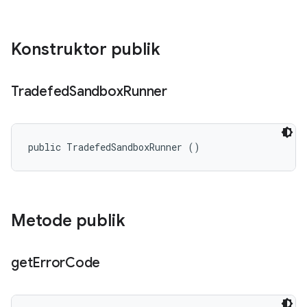
Konstruktor publik
Tradefed
Sandbox
Runner
public TradefedSandboxRunner ()
Metode publik
get
Error
Code