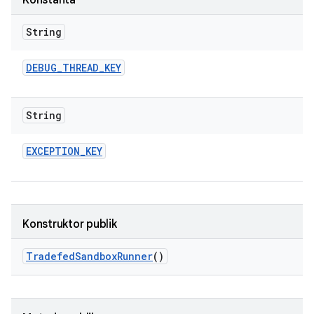
Konstanta
String
DEBUG
_
THREAD
_
KEY
String
EXCEPTION
_
KEY
Konstruktor publik
Tradefed
Sandbox
Runner
()