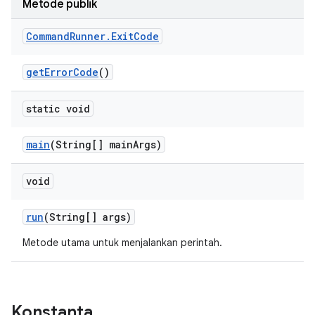
Metode publik
Command
Runner
.
Exit
Code
get
Error
Code
()
static void
main
(String[] main
Args)
void
run
(String[] args)
Metode utama untuk menjalankan perintah.
Konstanta