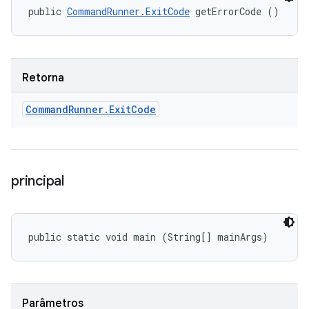
public 
CommandRunner.ExitCode
 getErrorCode ()
Retorna
Command
Runner
.
Exit
Code
principal
public static void main (String[] mainArgs)
Parâmetros