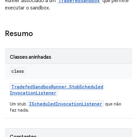
Runner associado a um
TradefedSandbox
que permite
executar o sandbox.
Resumo
Classes aninhadas
class
Tradefed
Sandbox
Runner
.
Stub
Scheduled
Invocation
Listener
IScheduledInvocationListener
Um stub
que não
faz nada.