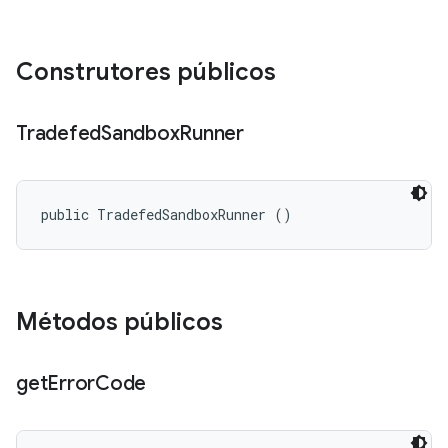
Construtores públicos
Tradefed
Sandbox
Runner
public TradefedSandboxRunner ()
Métodos públicos
get
Error
Code