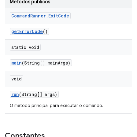
Métodos públicos
Command
Runner
.
Exit
Code
get
Error
Code
()
static void
main
(String[] main
Args)
void
run
(String[] args)
O método principal para executar o comando.
Constantes