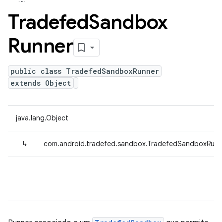
Tradefed
Sandbox
Runner
public class TradefedSandboxRunner
extends Object
java.lang.Object
↳
com.android.tradefed.sandbox.TradefedSandboxRunn