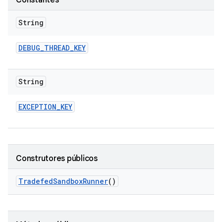
Constantes
String
DEBUG
_
THREAD
_
KEY
String
EXCEPTION
_
KEY
Construtores públicos
Tradefed
Sandbox
Runner
()