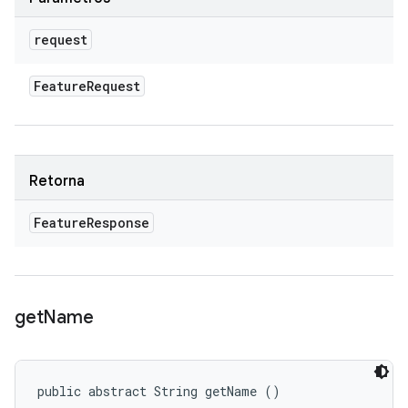
request
Feature
Request
Retorna
Feature
Response
get
Name
public abstract String getName ()