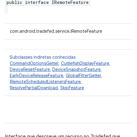
public interface IRemoteFeature
com.android.tradefed.service.IRemoteFeature
Subclasses indiretas conhecidas
CommandOptionsGetter
,
CuttlefishDisplayFeature
,
DeviceResetFeature
,
DeviceSnapshotFeature
,
EarlyDeviceReleaseFeature
,
GlobalFilterGetter
,
IRemoteScheduledListenersFeature
,
ResolvePartialDownload
,
SkipFeature
Interface que descreve um recurso no Tradefed que