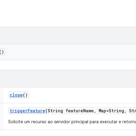
()
close
()
trigger
Feature
(String feature
Name
,
Map<String
,
Str
Solicite um recurso ao servidor principal para executar e retorn