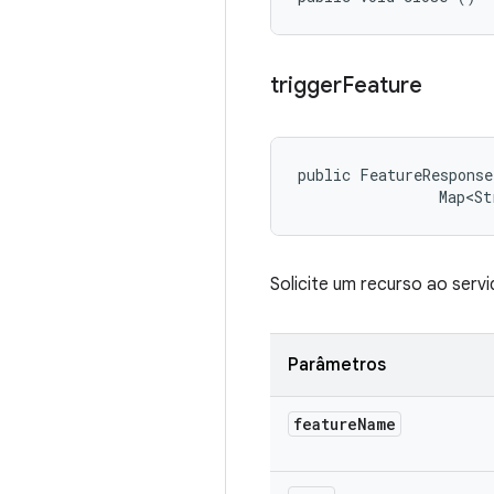
trigger
Feature
public FeatureResponse
                Map<St
Solicite um recurso ao servi
Parâmetros
feature
Name