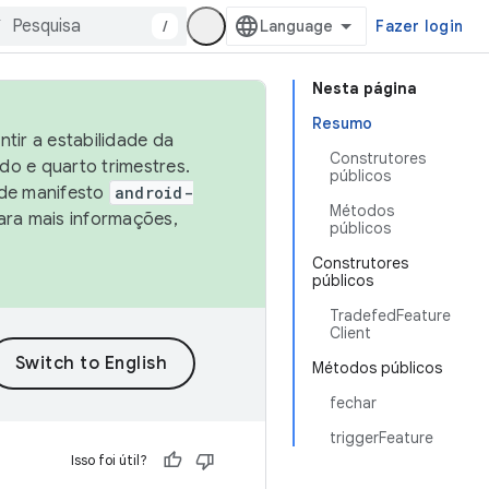
/
Fazer login
Nesta página
Resumo
tir a estabilidade da
Construtores
o e quarto trimestres.
públicos
 de manifesto
android-
Métodos
ara mais informações,
públicos
Construtores
públicos
TradefedFeature
Client
Métodos públicos
fechar
triggerFeature
Isso foi útil?