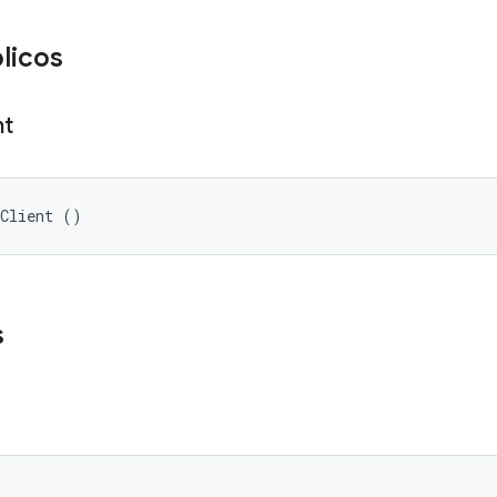
licos
nt
eClient ()
s