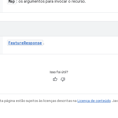
Map
: os argumentos para invocar o recurso.
Feature
Response
.
Isso foi útil?
a página estão sujeitos às licenças descritas na
Licença de conteúdo
. Ja