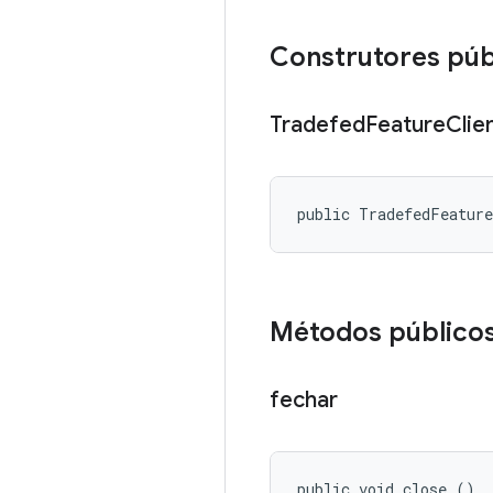
Construtores púb
Tradefed
Feature
Clie
public TradefedFeatur
Métodos público
fechar
public void close ()