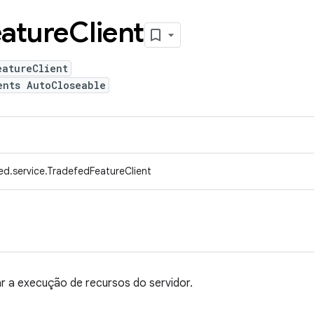
ature
Client
eatureClient
ents AutoCloseable
ed.service.TradefedFeatureClient
ar a execução de recursos do servidor.