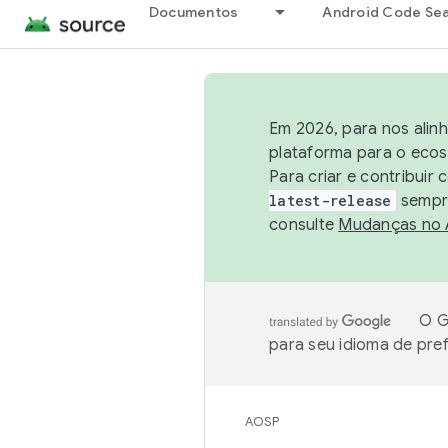
Documentos
Android Code Se
Em 2026, para nos alin
plataforma para o ecos
Para criar e contribuir
latest-release
sempre
consulte
Mudanças no
O G
para seu idioma de pre
AOSP