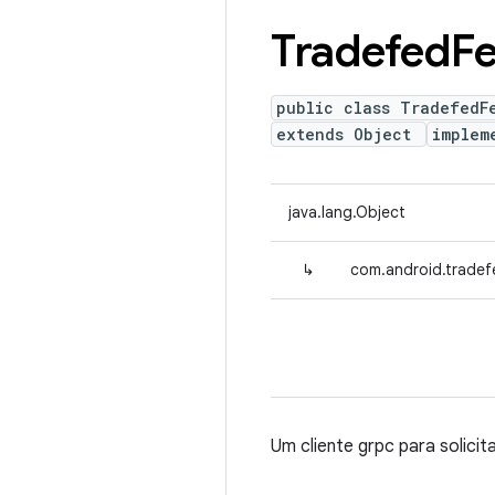
Tradefed
Fe
public class TradefedF
extends Object
implem
java.lang.Object
↳
com.android.tradef
Um cliente grpc para solicit