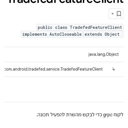
public class TradefedFeatureClient
implements AutoCloseable
extends Object
java.lang.Object
com.android.tradefed.service.TradefedFeatureClient
↳
לקוח grpc כדי לבקש מהשרת להפעיל תכונה.