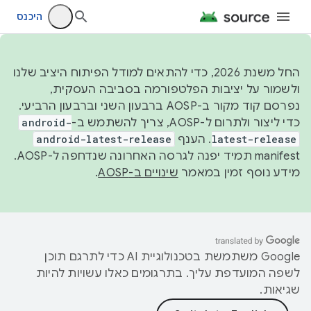
היכנס
החל משנת 2026, כדי להתאים למודל הפיתוח היציב שלנו
ולשמור על יציבות הפלטפורמה בסביבה העסקית,
נפרסם קוד מקור ב-AOSP ברבעון השני וברבעון הרביעי.
כדי ליצור ולתרום ל-AOSP, צריך להשתמש ב-
android-
latest-release
. הענף
android-latest-release
manifest תמיד יפנה לגרסה האחרונה שנדחפה ל-AOSP.
מידע נוסף זמין במאמר
שינויים ב-AOSP
.
‫Google משתמשת בטכנולוגיית AI כדי לתרגם תוכן
לשפה המועדפת עליך. בתרגומים כאלו עשויות להיות
שגיאות.