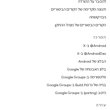
להסבר על ההורדה
תצוגה מקדימה של הקודים הבינאריים
גיבוי קושחה
הקודים הבינאריים של מנהל ההתקן
המרכז
‫‎@Android ב-X
‫‎@AndroidDev ב-X
הבלוג של Android
בלוג האבטחה של Google
פלטפורמה ב-Google Groups
בנייה של גרסת Build ב-Google Groups
היסב (porting) ב-Google Groups
עזרה