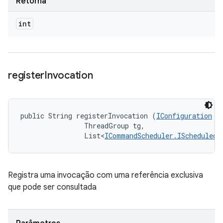
Retorna
int
register
Invocation
public String registerInvocation (
IConfiguration
 co
                ThreadGroup tg, 

                List<
ICommandScheduler.IScheduledI
Registra uma invocação com uma referência exclusiva
que pode ser consultada