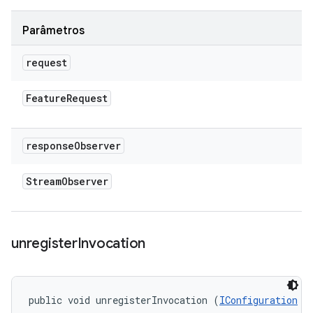
Parâmetros
request
Feature
Request
response
Observer
Stream
Observer
unregister
Invocation
public void unregisterInvocation (
IConfiguration
 r