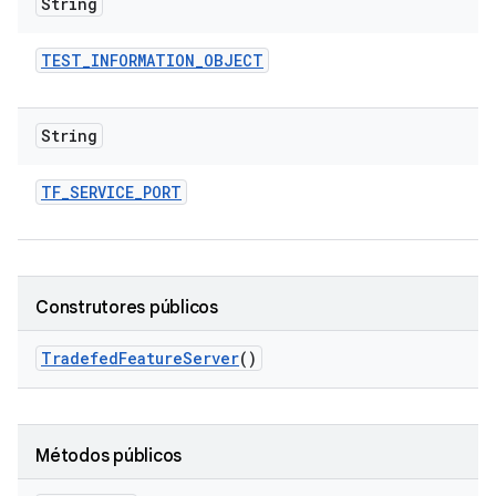
String
TEST
_
INFORMATION
_
OBJECT
String
TF
_
SERVICE
_
PORT
Construtores públicos
Tradefed
Feature
Server
()
Métodos públicos