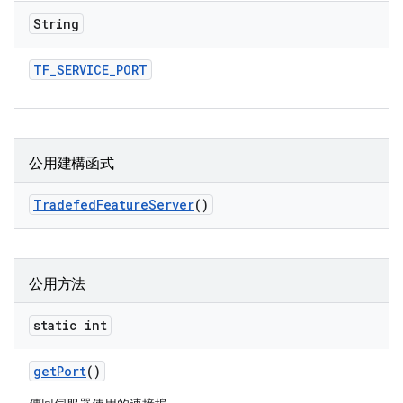
String
TF
_
SERVICE
_
PORT
公用建構函式
Tradefed
Feature
Server
()
公用方法
static int
get
Port
()