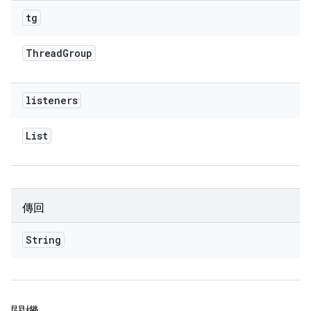
tg
Thread
Group
listeners
List
傳回
String