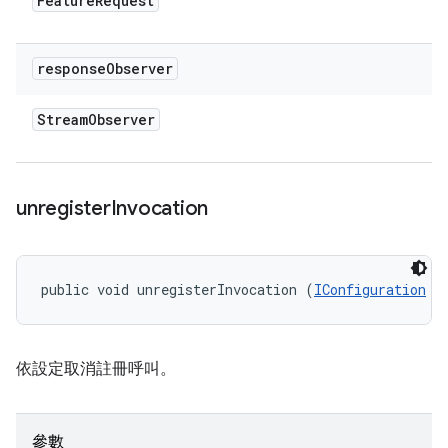
Feature
Request
response
Observer
Stream
Observer
unregister
Invocation
public void unregisterInvocation (
IConfiguration
 r
依設定取消註冊呼叫。
參數