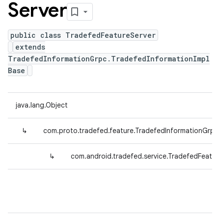
Server
public class TradefedFeatureServer
extends
TradefedInformationGrpc.TradefedInformationImpl
Base
java.lang.Object
↳
com.proto.tradefed.feature.TradefedInformationGrpc
↳
com.android.tradefed.service.TradefedFeatur