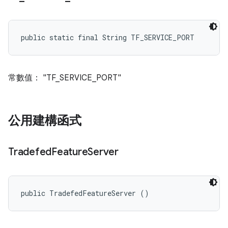
public static final String TF_SERVICE_PORT
常數值： "TF_SERVICE_PORT"
公用建構函式
Tradefed
Feature
Server
public TradefedFeatureServer ()