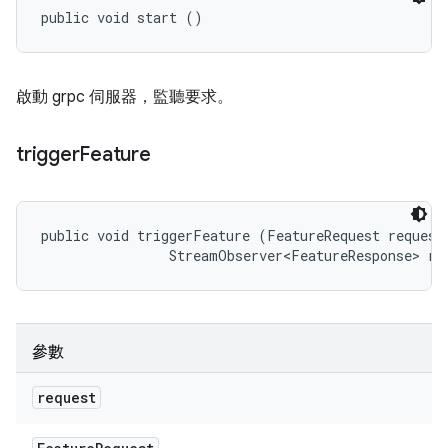
public void start ()
啟動 grpc 伺服器，監聽要求。
trigger
Feature
public void triggerFeature (FeatureRequest request,
                StreamObserver<FeatureResponse> re
參數
request