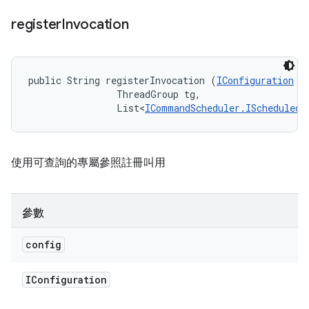
register
Invocation
public String registerInvocation (
IConfiguration
 co
                ThreadGroup tg, 

                List<
ICommandScheduler.IScheduledI
使用可查詢的專屬參照註冊叫用
參數
config
IConfiguration