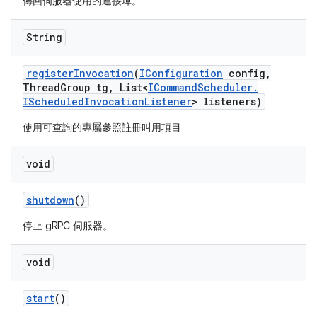
傳回伺服器使用的連接埠。
String
register
Invocation
(
IConfiguration
config
,
Thread
Group tg
,
List<
ICommand
Scheduler
.
IScheduled
Invocation
Listener
> listeners)
使用可查詢的專屬參照註冊叫用項目
void
shutdown
()
停止 gRPC 伺服器。
void
start
()