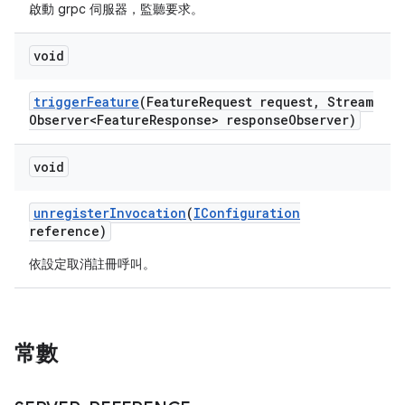
啟動 grpc 伺服器，監聽要求。
void
trigger
Feature
(Feature
Request request
,
Stream
Observer<Feature
Response> response
Observer)
void
unregister
Invocation
(
IConfiguration
reference)
依設定取消註冊呼叫。
常數