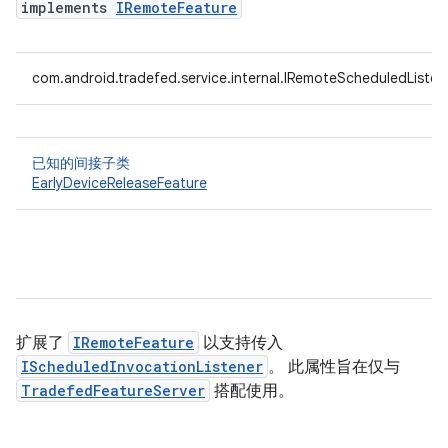
implements
IRemoteFeature
com.android.tradefed.service.internal.IRemoteScheduledListen
已知的间接子类
EarlyDeviceReleaseFeature
扩展了
IRemoteFeature
以支持传入
IScheduledInvocationListener
。 此属性旨在仅与
TradefedFeatureServer
搭配使用。