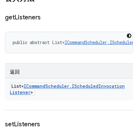
get
Listeners
public abstract List<
ICommandScheduler.IScheduledI
返回
List<
ICommand
Scheduler
.
IScheduled
Invocation
Listener
>
set
Listeners