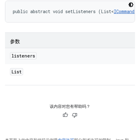
public abstract void setListeners (List<
ICommandSc
参数
listeners
List
该内容对您有帮助吗？