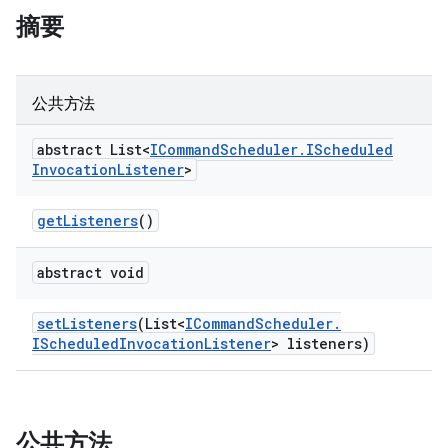
摘要
公共方法
abstract List<
ICommand
Scheduler
.
IScheduled
Invocation
Listener
>
get
Listeners
()
abstract void
set
Listeners
(List<
ICommand
Scheduler
.
IScheduled
Invocation
Listener
> listeners)
公共方法