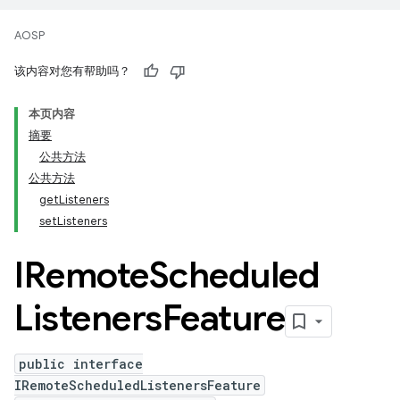
AOSP
该内容对您有帮助吗？
本页内容
摘要
公共方法
公共方法
getListeners
setListeners
IRemote
Scheduled
Listeners
Feature
public interface
IRemoteScheduledListenersFeature