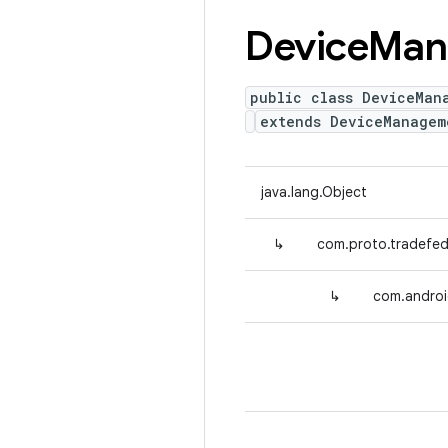
Device
Man
public class DeviceMan
extends DeviceManagem
java.lang.Object
↳
com.proto.tradefe
↳
com.androi