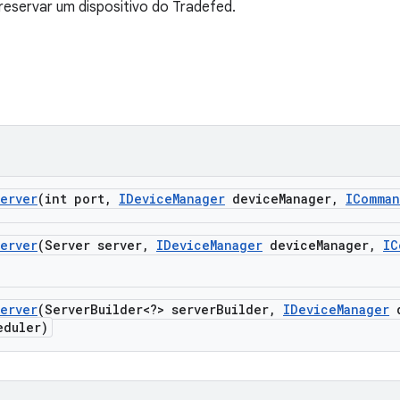
reservar um dispositivo do Tradefed.
erver
(int port
,
IDevice
Manager
device
Manager
,
IComma
erver
(Server server
,
IDevice
Manager
device
Manager
,
IC
erver
(Server
Builder<?> server
Builder
,
IDevice
Manager
d
duler)