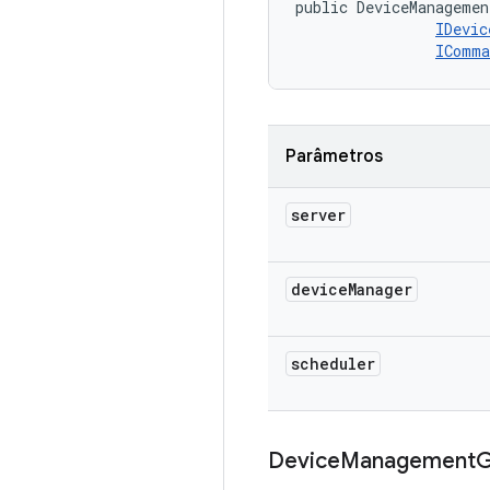
public DeviceManagemen
IDevic
IComma
Parâmetros
server
device
Manager
scheduler
Device
Management
G