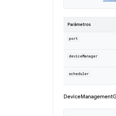
Parâmetros
port
device
Manager
scheduler
Device
Management
G