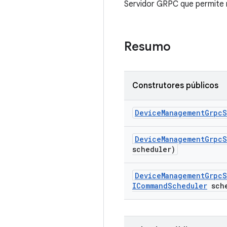
Servidor GRPC que permite 
Resumo
Construtores públicos
Device
Management
Grpc
S
Device
Management
Grpc
S
scheduler)
Device
Management
Grpc
S
ICommand
Scheduler
sche