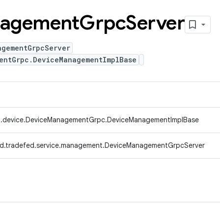
agement
Grpc
Server
agementGrpcServer
entGrpc.DeviceManagementImplBase
d.device.DeviceManagementGrpc.DeviceManagementImplBase
d.tradefed.service.management.DeviceManagementGrpcServer