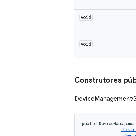
void
void
Construtores púb
Device
Management
G
public DeviceManagemen
IDevic
IComma