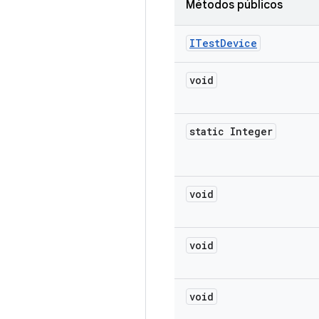
Métodos públicos
ITest
Device
void
static Integer
void
void
void