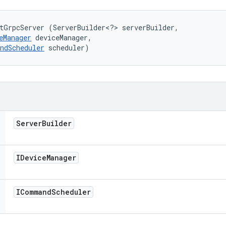
tGrpcServer (ServerBuilder<?> serverBuilder, 

eManager
 deviceManager, 

ndScheduler
 scheduler)
Server
Builder
IDevice
Manager
ICommand
Scheduler