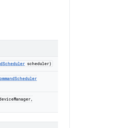
nd
Scheduler
scheduler)
ommand
Scheduler
evice
Manager
,