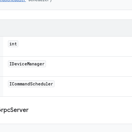
int
IDevice
Manager
ICommand
Scheduler
rpc
Server