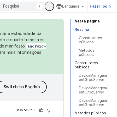
/
Fazer login
Nesta página
Resumo
tir a estabilidade da
Construtores
o e quarto trimestres.
públicos
 de manifesto
android-
Métodos
ara mais informações,
públicos
Construtores
públicos
DeviceManagem
entGrpcServer
DeviceManagem
entGrpcServer
DeviceManagem
entGrpcServer
Isso foi útil?
Métodos públicos