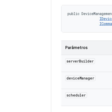
public DeviceManagemen
IDevic
IComma
Parâmetros
server
Builder
device
Manager
scheduler