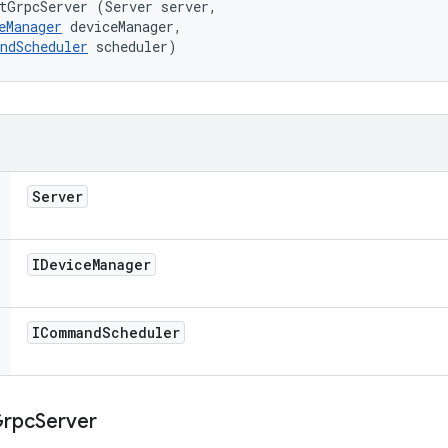
tGrpcServer (Server server, 

eManager
 deviceManager, 

ndScheduler
 scheduler)
Server
IDevice
Manager
ICommand
Scheduler
rpc
Server