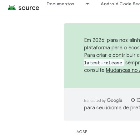
Documentos
Android Code Se
Em 2026, para nos alin
plataforma para o ecos
Para criar e contribuir
latest-release
sempre
consulte
Mudanças no
O G
para seu idioma de pre
AOSP