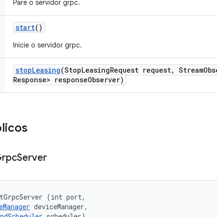
Pare o servidor grpc.
start
()
Inicie o servidor grpc.
stop
Leasing
(Stop
Leasing
Request request
,
Stream
Obs
Response> response
Observer)
licos
rpc
Server
tGrpcServer (int port, 

eManager
 deviceManager, 

ndScheduler
 scheduler)