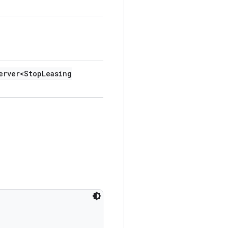
erver<Stop
Leasing