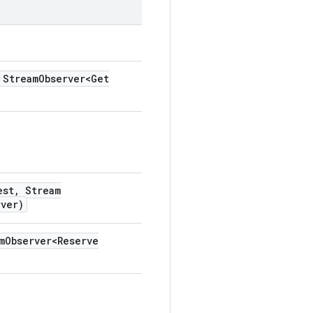
Stream
Observer<Get
est
,
Stream
rver)
m
Observer<Reserve