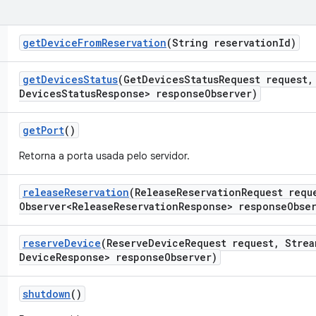
get
Device
From
Reservation
(String reservation
Id)
get
Devices
Status
(Get
Devices
Status
Request request
,
Devices
Status
Response> response
Observer)
get
Port
()
Retorna a porta usada pelo servidor.
release
Reservation
(Release
Reservation
Request requ
Observer<Release
Reservation
Response> response
Obse
reserve
Device
(Reserve
Device
Request request
,
Strea
Device
Response> response
Observer)
shutdown
()