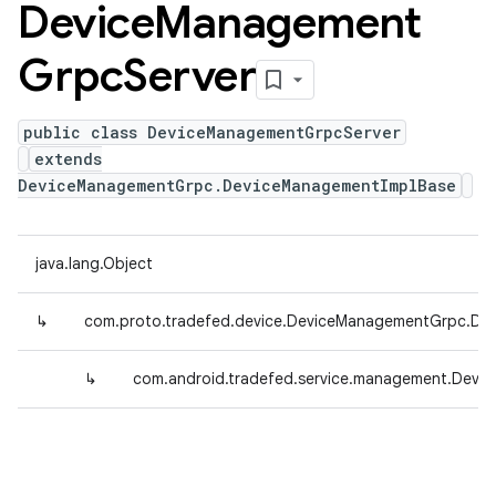
Device
Management
Grpc
Server
public class DeviceManagementGrpcServer
extends
DeviceManagementGrpc.DeviceManagementImplBase
java.lang.Object
↳
com.proto.tradefed.device.DeviceManagementGrpc.De
↳
com.android.tradefed.service.management.Devi