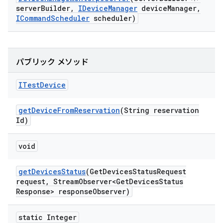
server
Builder
,
IDevice
Manager
device
Manager
,
ICommand
Scheduler
scheduler)
パブリック メソッド
ITest
Device
get
Device
From
Reservation
(String reservation
Id)
void
get
Devices
Status
(Get
Devices
Status
Request
request
,
Stream
Observer<Get
Devices
Status
Response> response
Observer)
static Integer