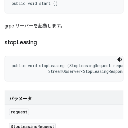
public void start ()
grpc サーバーを起動します。
stop
Leasing
public void stopLeasing (StopLeasingRequest request
                StreamObserver<StopLeasingResponse
パラメータ
request
Stop
Leasing
Request