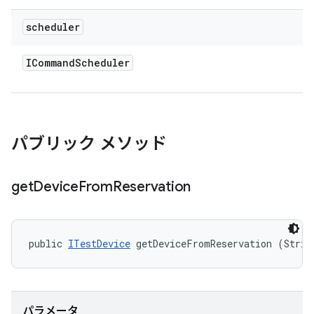
scheduler
ICommand
Scheduler
パブリック メソッド
get
Device
From
Reservation
public 
ITestDevice
 getDeviceFromReservation (Strin
パラメータ