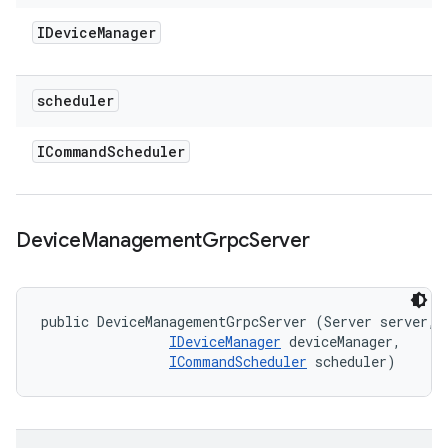
IDevice
Manager
scheduler
ICommand
Scheduler
Device
Management
Grpc
Server
public DeviceManagementGrpcServer (Server server, 

IDeviceManager
 deviceManager, 

ICommandScheduler
 scheduler)