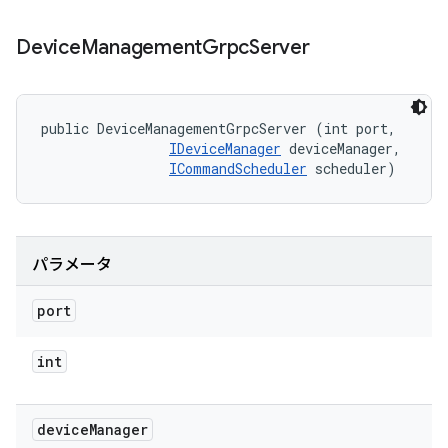
Device
Management
Grpc
Server
public DeviceManagementGrpcServer (int port, 

IDeviceManager
 deviceManager, 

ICommandScheduler
 scheduler)
パラメータ
port
int
device
Manager