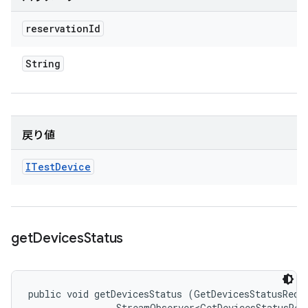
reservation
Id
String
戻り値
ITest
Device
get
Devices
Status
public void getDevicesStatus (GetDevicesStatusReque
                StreamObserver<GetDevicesStatusRes