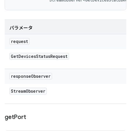
パラメータ
request
Get
Devices
Status
Request
response
Observer
Stream
Observer
get
Port