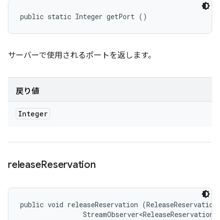
public static Integer getPort ()
サーバーで使用されるポートを返します。
戻り値
Integer
release
Reservation
public void releaseReservation (ReleaseReservationR
                StreamObserver<ReleaseReservationR