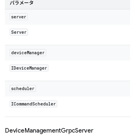
パラメータ
server
Server
device
Manager
IDevice
Manager
scheduler
ICommand
Scheduler
Device
Management
Grpc
Server