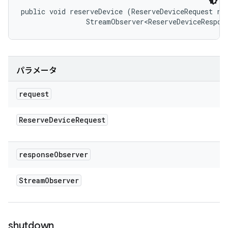
public void reserveDevice (ReserveDeviceRequest req
                StreamObserver<ReserveDeviceRespon
パラメータ
request
Reserve
Device
Request
response
Observer
Stream
Observer
shutdown