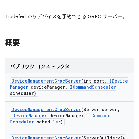
Tradefed からデバイスを予約できる GRPC サーバー。
概要
パブリック コンストラクタ
Device
Management
Grpc
Server
(int port
,
IDevice
Manager
device
Manager
,
ICommand
Scheduler
scheduler)
Device
Management
Grpc
Server
(Server server
,
IDevice
Manager
device
Manager
,
ICommand
Scheduler
scheduler)
Device
Management
Grpc
Server
(Server
Builder<?>