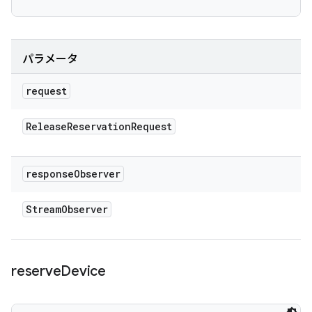
パラメータ
request
Release
Reservation
Request
response
Observer
Stream
Observer
reserve
Device