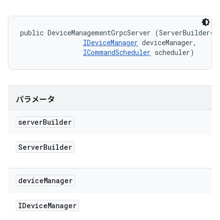
public DeviceManagementGrpcServer (ServerBuilder<?>
IDeviceManager
 deviceManager, 

ICommandScheduler
 scheduler)
パラメータ
server
Builder
Server
Builder
device
Manager
IDevice
Manager