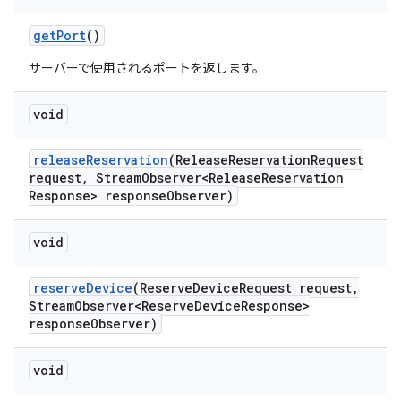
get
Port
()
サーバーで使用されるポートを返します。
void
release
Reservation
(Release
Reservation
Request
request
,
Stream
Observer<Release
Reservation
Response> response
Observer)
void
reserve
Device
(Reserve
Device
Request request
,
Stream
Observer<Reserve
Device
Response>
response
Observer)
void