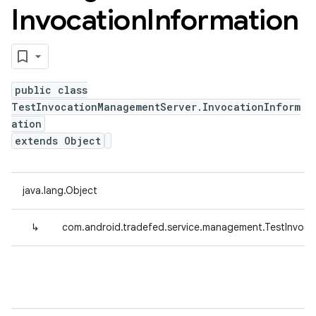
Invocation
Information
public class
TestInvocationManagementServer.InvocationInform
ation
extends Object
java.lang.Object
↳
com.android.tradefed.service.management.TestInvoca