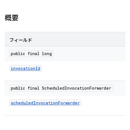
概要
フィールド
public final long
invocation
Id
public final Scheduled
Invocation
Forwarder
scheduled
Invocation
Forwarder