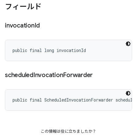
フィールド
invocation
Id
public final long invocationId
scheduled
Invocation
Forwarder
public final ScheduledInvocationForwarder schedule
この情報は役に立ちましたか？