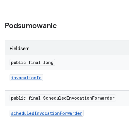
Podsumowanie
Fieldsem
public final long
invocation
Id
public final Scheduled
Invocation
Forwarder
scheduled
Invocation
Forwarder