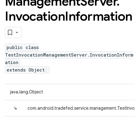
Management
Server
.
Invocation
Information
public class
TestInvocationManagementServer.InvocationInform
ation
extends Object
java.lang.Object
↳
com.android.tradefed.service.management.TestInvoca