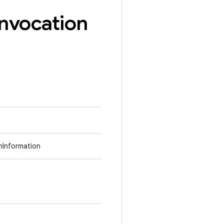
Invocation
nInformation