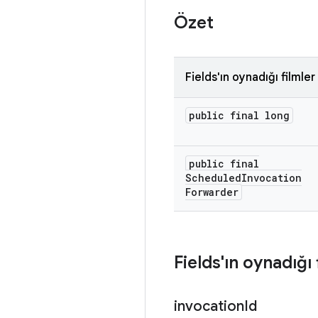
Özet
Fields'ın oynadığı filmler
public final long
public final
Scheduled
Invocation
Forwarder
Fields'ın oynadığı 
invocation
Id