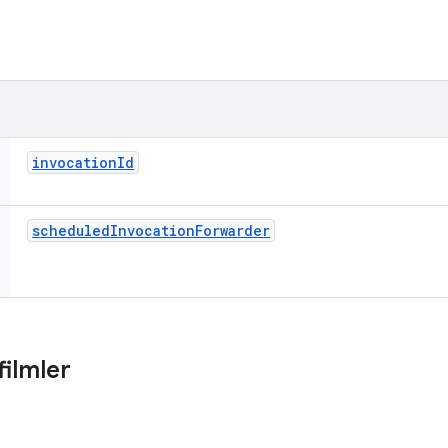
invocation
Id
scheduled
Invocation
Forwarder
filmler