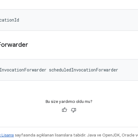
cationId
Forwarder
InvocationForwarder scheduledInvocationForwarder
Bu size yardımcı oldu mu?
k Lisansı
sayfasında açıklanan lisanslara tabidir. Java ve OpenJDK, Oracle ve/v