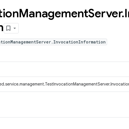
tion
Management
Server
.
n
ationManagementServer.InvocationInformation
ed.service.management.TestInvocationManagementServer.Invocatio