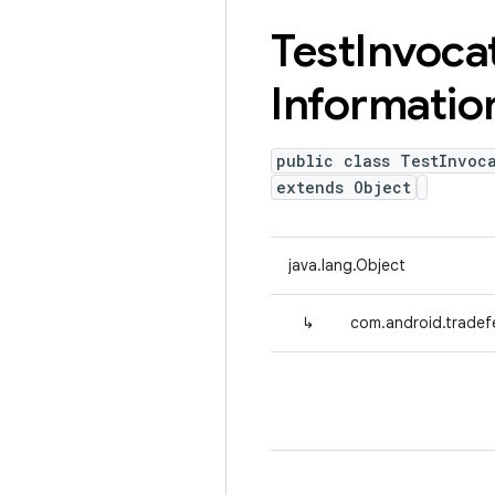
Test
Invoca
Informatio
public class TestInvoc
extends Object
java.lang.Object
↳
com.android.tradef