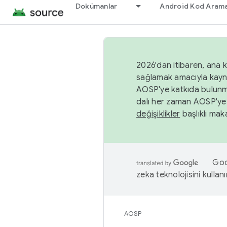
Dokümanlar
Android Kod Arama
2026'dan itibaren, ana k
sağlamak amacıyla kayn
AOSP'ye katkıda bulunm
dalı her zaman AOSP'ye 
değişiklikler
başlıklı maka
Goog
zeka teknolojisini kullanı
AOSP