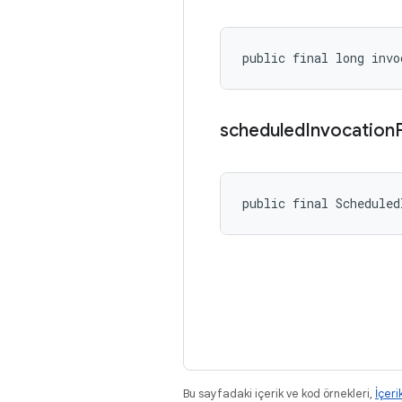
public final long invo
scheduled
Invocation
public final Scheduled
Bu sayfadaki içerik ve kod örnekleri,
İçeri