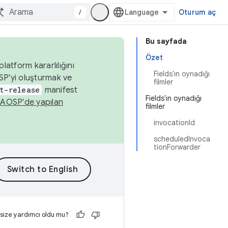
/
Oturum aç
Bu sayfada
Özet
latform kararlılığını
Fields'ın oynadığı
SP'yi oluşturmak ve
filmler
t-release
manifest
Fields'ın oynadığı
n
AOSP'de yapılan
filmler
invocationId
scheduledInvoca
tionForwarder
 size yardımcı oldu mu?