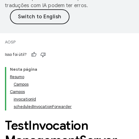
traduções com IA podem ter erros.
AOSP
Isso foi útil?
Nesta página
Resumo
Campos
Campos
invocationId
scheduledInvocationForwarder
Test
Invocation