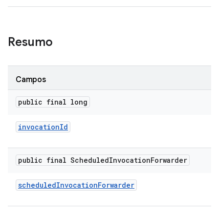
Resumo
Campos
public final long
invocation
Id
public final Scheduled
Invocation
Forwarder
scheduled
Invocation
Forwarder