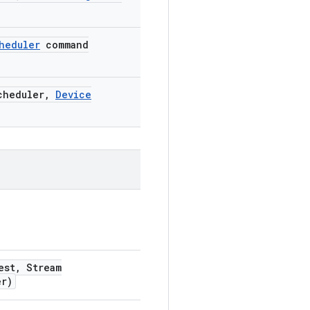
heduler
command
cheduler
,
Device
est
,
Stream
er)