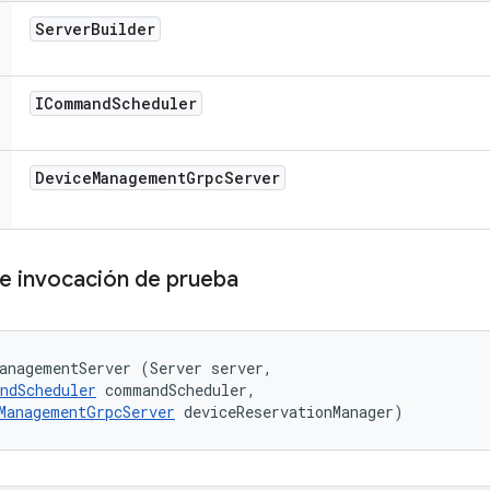
Server
Builder
ICommand
Scheduler
Device
Management
Grpc
Server
de invocación de prueba
anagementServer (Server server, 

ndScheduler
 commandScheduler, 

ManagementGrpcServer
 deviceReservationManager)