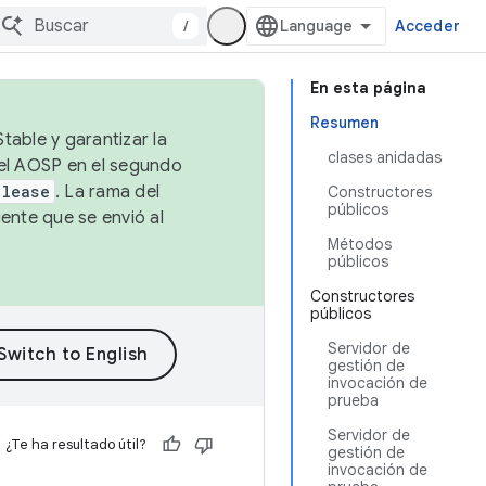
/
Acceder
En esta página
Resumen
table y garantizar la
clases anidadas
 el AOSP en el segundo
elease
. La rama del
Constructores
públicos
ente que se envió al
Métodos
públicos
Constructores
públicos
Servidor de
gestión de
invocación de
prueba
Servidor de
¿Te ha resultado útil?
gestión de
invocación de