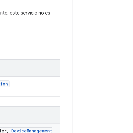
nte, este servicio no es
tion
ler
,
Device
Management