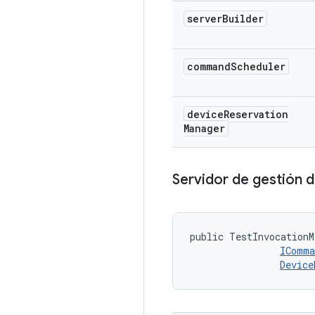
server
Builder
command
Scheduler
device
Reservation
Manager
Servidor de gestión 
public TestInvocationM
IComma
Device