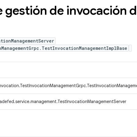
e gestión de invocación 
ationManagementServer
nManagementGrpc.TestInvocationManagementImplBase
invocation.TestInvocationManagementGrpc.TestInvocationManagem
radefed.service.management.TestInvocationManagementServer