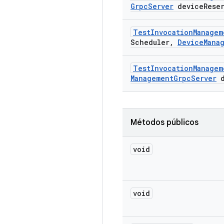
Grpc
Server
device
Rese
Test
Invocation
Managem
Scheduler
,
Device
Mana
Test
Invocation
Managem
Management
Grpc
Server
d
Métodos públicos
void
void