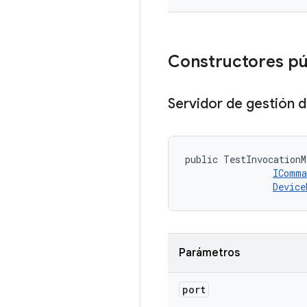
Constructores p
Servidor de gestión 
public TestInvocationM
IComma
Device
Parámetros
port