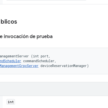
úblicos
de invocación de prueba
anagementServer (int port, 

ndScheduler
 commandScheduler, 

ManagementGrpcServer
 deviceReservationManager)
int