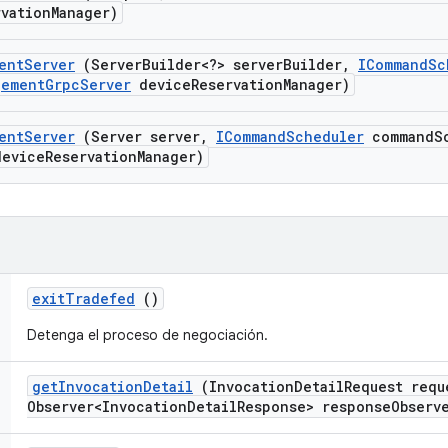
rvation
Manager)
ent
Server
(Server
Builder<?> server
Builder
,
ICommand
Sc
gement
Grpc
Server
device
Reservation
Manager)
ent
Server
(Server server
,
ICommand
Scheduler
command
S
evice
Reservation
Manager)
exit
Tradefed
()
Detenga el proceso de negociación.
get
Invocation
Detail
(Invocation
Detail
Request requ
Observer<Invocation
Detail
Response> response
Observ