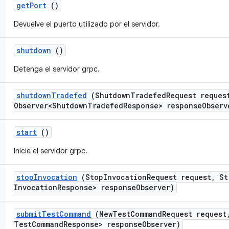
get
Port
()
Devuelve el puerto utilizado por el servidor.
shutdown
()
Detenga el servidor grpc.
shutdown
Tradefed
(Shutdown
Tradefed
Request reques
Observer<Shutdown
Tradefed
Response> response
Observ
start
()
Inicie el servidor grpc.
stop
Invocation
(Stop
Invocation
Request request
,
St
Invocation
Response> response
Observer)
submit
Test
Command
(New
Test
Command
Request request
Test
Command
Response> response
Observer)