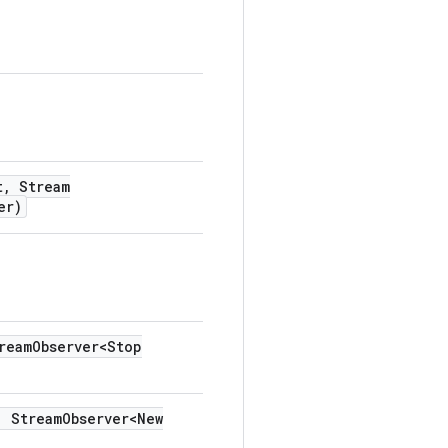
t
,
Stream
er)
ream
Observer<Stop
,
Stream
Observer<New