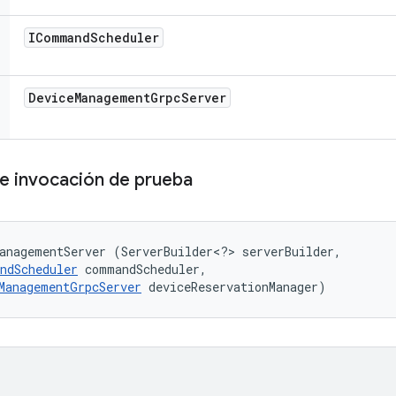
ICommand
Scheduler
Device
Management
Grpc
Server
de invocación de prueba
anagementServer (ServerBuilder<?> serverBuilder, 

ndScheduler
 commandScheduler, 

ManagementGrpcServer
 deviceReservationManager)