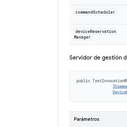
command
Scheduler
device
Reservation
Manager
Servidor de gestión 
public TestInvocationM
IComma
Device
Parámetros