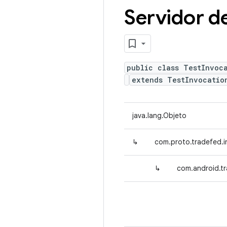
Servidor d
public class TestInvoc
extends TestInvocatio
java.lang.Objeto
↳
com.proto.tradefed.
↳
com.android.t