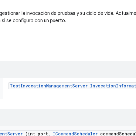
estionar la invocación de pruebas y su ciclo de vida. Actualme
a si se configura con un puerto.
Test
Invocation
Management
Server
.
Invocation
Informa
ent
Server
(int port
,
ICommand
Scheduler
command
Schedu