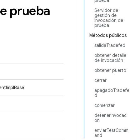
prueba
de prueba
Servidor de
gestión de
invocación de
prueba
Métodos públicos
salidaTradefed
obtener detalle
de invocación
obtener puerto
cerrar
entImplBase
apagadoTradefe
d
comenzar
detenerInvocaci
ón
enviarTestComm
and