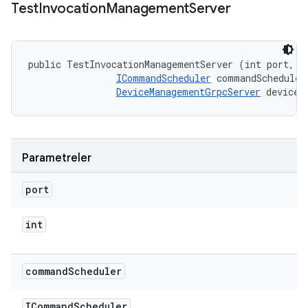
Test
Invocation
Management
Server
public TestInvocationManagementServer (int port, 

ICommandScheduler
 commandScheduler,
DeviceManagementGrpcServer
 deviceR
Parametreler
port
int
command
Scheduler
ICommand
Scheduler