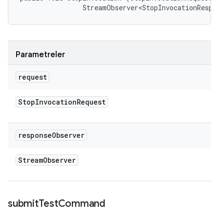
                StreamObserver<StopInvocationRespo
Parametreler
request
Stop
Invocation
Request
response
Observer
Stream
Observer
submit
Test
Command