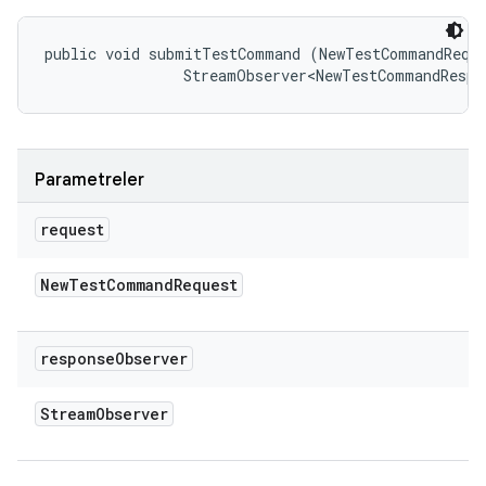
public void submitTestCommand (NewTestCommandReque
                StreamObserver<NewTestCommandRespo
Parametreler
request
New
Test
Command
Request
response
Observer
Stream
Observer