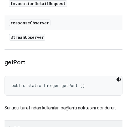
Invocation
Detail
Request
response
Observer
Stream
Observer
get
Port
public static Integer getPort ()
Sunucu tarafından kullanılan bağlantı noktasını döndürür.