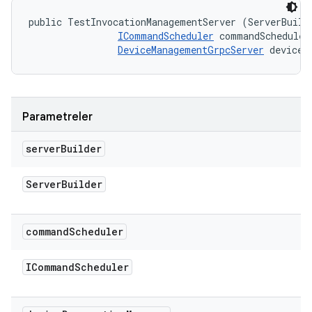
public TestInvocationManagementServer (ServerBuilde
ICommandScheduler
 commandScheduler,
DeviceManagementGrpcServer
 deviceR
Parametreler
server
Builder
Server
Builder
command
Scheduler
ICommand
Scheduler