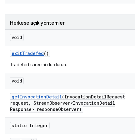
Herkese açık yöntemler
void
exit
Tradefed
()
Tradefed sürecini durdurun.
void
get
Invocation
Detail
(Invocation
Detail
Request
request
,
Stream
Observer<Invocation
Detail
Response> response
Observer)
static Integer