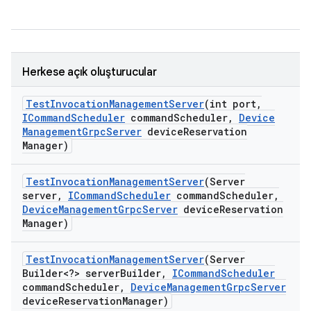
Herkese açık oluşturucular
Test
Invocation
Management
Server
(int port
,
ICommand
Scheduler
command
Scheduler
,
Device
Management
Grpc
Server
device
Reservation
Manager)
Test
Invocation
Management
Server
(Server
server
,
ICommand
Scheduler
command
Scheduler
,
Device
Management
Grpc
Server
device
Reservation
Manager)
Test
Invocation
Management
Server
(Server
Builder<?> server
Builder
,
ICommand
Scheduler
command
Scheduler
,
Device
Management
Grpc
Server
device
Reservation
Manager)