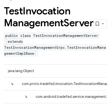
Test
Invocation
Management
Server
public class TestInvocationManagementServer
extends
TestInvocationManagementGrpc.TestInvocationMana
gementImplBase
java.lang.Object
↳
com.proto.tradefed.invocation.TestInvocationManag
↳
com.android.tradefed.service.management.T