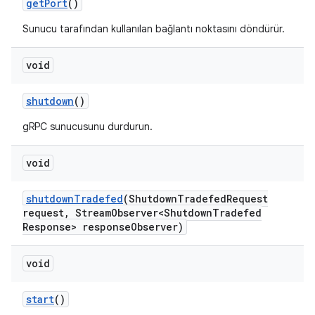
get
Port
()
Sunucu tarafından kullanılan bağlantı noktasını döndürür.
void
shutdown
()
gRPC sunucusunu durdurun.
void
shutdown
Tradefed
(Shutdown
Tradefed
Request
request
,
Stream
Observer<Shutdown
Tradefed
Response> response
Observer)
void
start
()