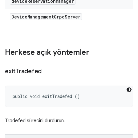
device
Reservation
Manager
Device
Management
Grpc
Server
Herkese açık yöntemler
exit
Tradefed
public void exitTradefed ()
Tradefed sürecini durdurun.