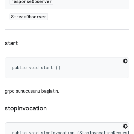
response
Observer
Stream
Observer
start
public void start ()
grpc sunucusunu başlatın.
stop
Invocation
public void stopInvocation (StopInvocationRequest r