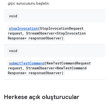
grpc sunucusunu başlatın.
void
stop
Invocation
(Stop
Invocation
Request
request
,
Stream
Observer<Stop
Invocation
Response> response
Observer)
void
submit
Test
Command
(New
Test
Command
Request
request
,
Stream
Observer<New
Test
Command
Response> response
Observer)
Herkese açık oluşturucular