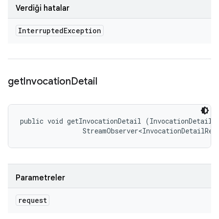
Verdiği hatalar
Interrupted
Exception
get
Invocation
Detail
public void getInvocationDetail (InvocationDetailRe
                StreamObserver<InvocationDetailRes
Parametreler
request