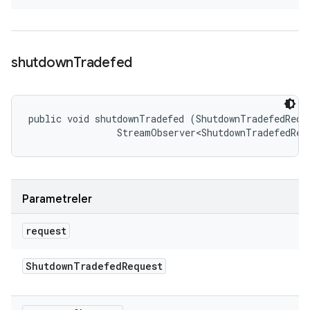
shutdown
Tradefed
public void shutdownTradefed (ShutdownTradefedReque
                StreamObserver<ShutdownTradefedRes
Parametreler
request
Shutdown
Tradefed
Request