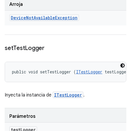
Arroja
Device
Not
Available
Exception
set
Test
Logger
public void setTestLogger (
ITestLogger
 testLogger)
Inyecta la instancia de
ITestLogger
.
Parámetros
test
Logger