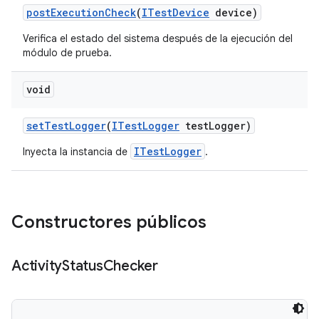
post
Execution
Check
(
ITest
Device
device)
Verifica el estado del sistema después de la ejecución del
módulo de prueba.
void
set
Test
Logger
(
ITest
Logger
test
Logger)
ITestLogger
Inyecta la instancia de
.
Constructores públicos
Activity
Status
Checker