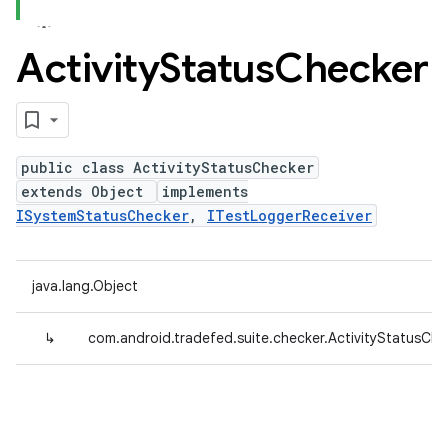
Activity
Status
Checker
public class ActivityStatusChecker
extends Object
implements
ISystemStatusChecker
,
ITestLoggerReceiver
java.lang.Object
↳
com.android.tradefed.suite.checker.ActivityStatusChe