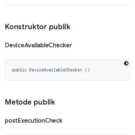
Konstruktor publik
Device
Available
Checker
public DeviceAvailableChecker ()
Metode publik
post
Execution
Check