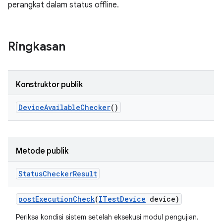
perangkat dalam status offline.
Ringkasan
Konstruktor publik
Device
Available
Checker
()
Metode publik
Status
Checker
Result
post
Execution
Check
(
ITest
Device
device)
Periksa kondisi sistem setelah eksekusi modul pengujian.