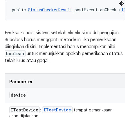
public 
StatusCheckerResult
 postExecutionCheck (
ITe
Periksa kondisi sistem setelah eksekusi modul pengujian.
Subclass harus mengganti metode ini jika pemeriksaan
diinginkan di sini. Implementasi harus menampilkan nilai
boolean
untuk menunjukkan apakah pemeriksaan status
telah lulus atau gagal.
Parameter
device
ITest
Device
ITest
Device
:
tempat pemeriksaan
akan dijalankan.