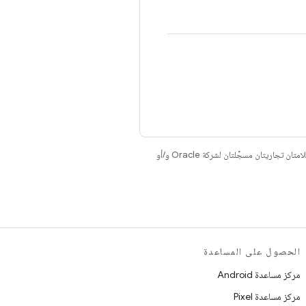
. إنّ Java وOpenJDK هما علامتان تجاريتان مسجَّلتان لشركة Oracle و/أو
الحصول على المساعدة
مركز مساعدة Android
مركز مساعدة Pixel