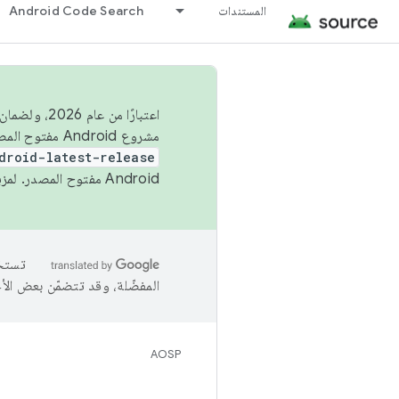
المستندات
Android Code Search
اعتبارًا من
مشروع Android مفتوح المصدر (AOSP) في الربعَين الثاني والرابع. لبناء مشروع Android مفتوح المصدر والمساهمة فيه، استخدِم
droid-latest-release
Android مفتوح المصدر. لمزيد من المعلومات، يُرجى الاطّلاع على
المفضّلة، وقد تتضمّن بعض الأ
AOSP