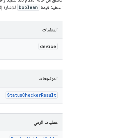
تحقَّق من حالة النظام بعد تنفيذ و
التنفيذ قيمة
boolean
للإشارة إل
المعلمات
device
المرتجعات
Status
Checker
Result
عمليات الرمي