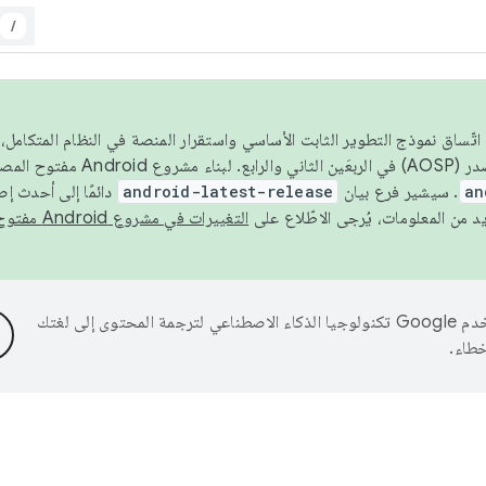
/
 عام 2026، ولضمان اتّساق نموذج التطوير الثابت الأساسي واستقرار المنصة في النظام المت
an
. سيشير فرع بيان
android-latest-release
دائمًا إلى أحدث إ
التغييرات في مشروع Android مفتوح المصدر
تستخدم Google تكنولوجيا الذكاء الاصطناعي لترجمة المحتوى إلى لغتك
خطاء.