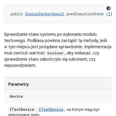
public 
StatusCheckerResult
 postExecutionCheck (
ITe
Sprawdzanie stanu systemu po wykonaniu modułu
testowego. Podklasa powinna zastąpić tę metodę, jeśli
w tym miejscu jest pożądane sprawdzenie. Implementacja
musi zwrócić wartość
boolean
, aby wskazać, czy
sprawdzenie stanu zakończyło się sukcesem, czy
niepowodzeniem.
Parametry
device
ITest
Device
ITest
Device
:
, na którym mają być
wykonywane testy.