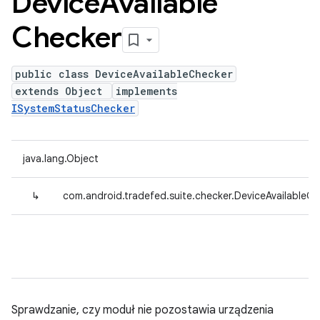
Device
Available
Checker
public class DeviceAvailableChecker
extends Object
implements
ISystemStatusChecker
java.lang.Object
↳
com.android.tradefed.suite.checker.DeviceAvailableC
Sprawdzanie, czy moduł nie pozostawia urządzenia