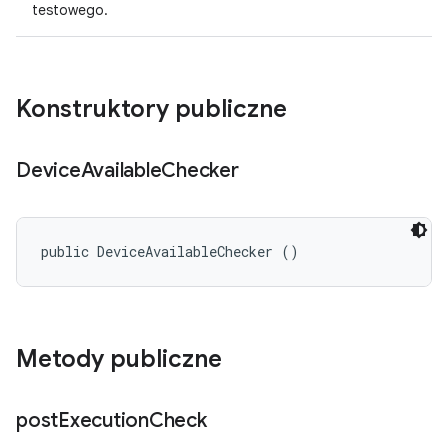
testowego.
Konstruktory publiczne
Device
Available
Checker
public DeviceAvailableChecker ()
Metody publiczne
post
Execution
Check