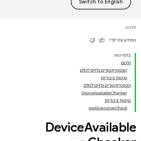
AOSP
המידע עזר לך?
בדף הזה
סיכום
קונסטרוקטורים גלויים לכולם
שיטות ציבוריות
קונסטרוקטורים גלויים לכולם
DeviceAvailableChecker
שיטות ציבוריות
postExecutionCheck
Device
Available