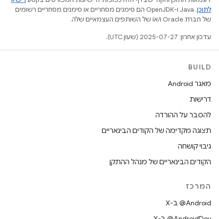
לתוכן
.‏ Java ו-OpenJDK הם סימנים מסחריים או סימנים מסחריים רשומים
של חברת Oracle ו/או של השותפים העצמאיים שלה.
עדכון אחרון: 2025-07-27 (שעון UTC).
BUILD
מאגר Android
דרישות
להסבר על ההורדה
תצוגה מקדימה של הקודים הבינאריים
גיבוי קושחה
הקודים הבינאריים של מנהל ההתקן
המרכז
‫‎@Android ב-X
‫‎@AndroidDev ב-X