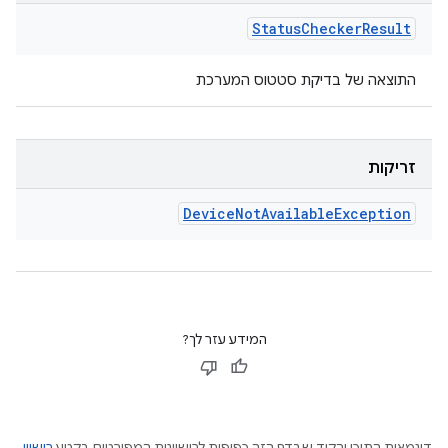
Status
Checker
Result
התוצאה של בדיקת סטטוס המערכת
זריקות
Device
Not
Available
Exception
המידע עזר לך?
דוגמאות התוכן והקוד שבדף הזה כפופות לרישיונות המפורטים בקטע
רישיון