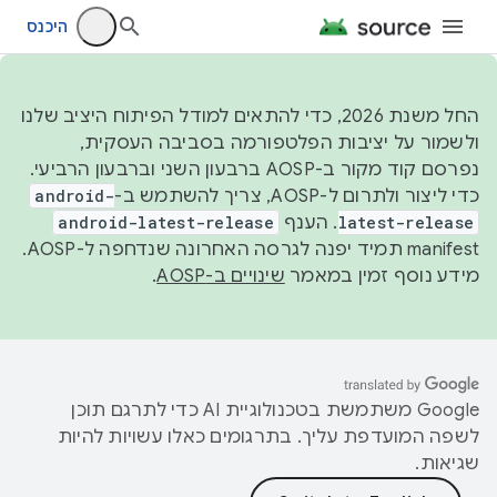
היכנס
החל משנת 2026, כדי להתאים למודל הפיתוח היציב שלנו
ולשמור על יציבות הפלטפורמה בסביבה העסקית,
נפרסם קוד מקור ב-AOSP ברבעון השני וברבעון הרביעי.
כדי ליצור ולתרום ל-AOSP, צריך להשתמש ב-
android-
latest-release
. הענף
android-latest-release
manifest תמיד יפנה לגרסה האחרונה שנדחפה ל-AOSP.
מידע נוסף זמין במאמר
שינויים ב-AOSP
.
‫Google משתמשת בטכנולוגיית AI כדי לתרגם תוכן
לשפה המועדפת עליך. בתרגומים כאלו עשויות להיות
שגיאות.