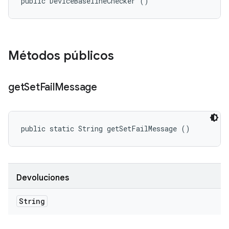
public DeviceBaselineChecker ()
Métodos públicos
get
Set
Fail
Message
public static String getSetFailMessage ()
Devoluciones
String