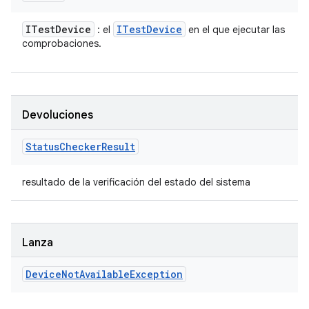
ITest
Device
ITest
Device
: el
en el que ejecutar las
comprobaciones.
Devoluciones
Status
Checker
Result
resultado de la verificación del estado del sistema
Lanza
Device
Not
Available
Exception