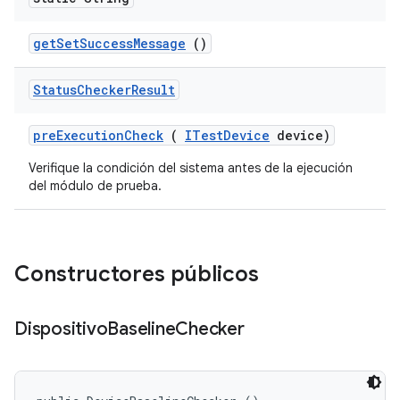
get
Set
Success
Message
()
Status
Checker
Result
pre
Execution
Check
(
ITest
Device
device)
Verifique la condición del sistema antes de la ejecución
del módulo de prueba.
Constructores públicos
Dispositivo
Baseline
Checker