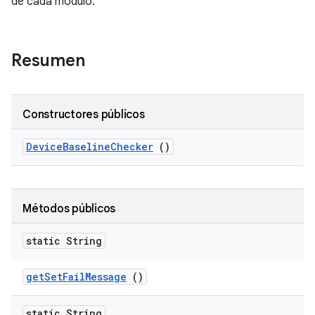
de cada módulo.
Resumen
Constructores públicos
Device
Baseline
Checker
()
Métodos públicos
static String
get
Set
Fail
Message
()
static String