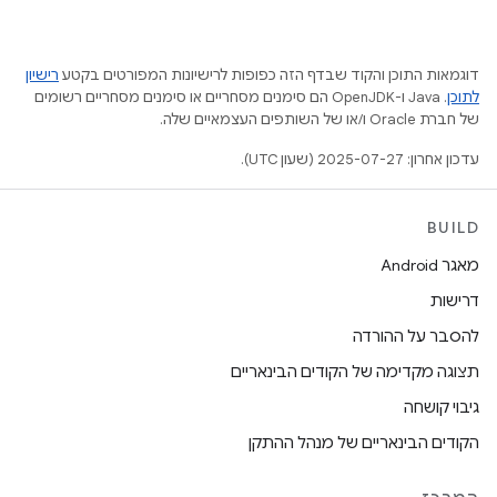
דוגמאות התוכן והקוד שבדף הזה כפופות לרישיונות המפורטים בקטע
רישיון
לתוכן
.‏ Java ו-OpenJDK הם סימנים מסחריים או סימנים מסחריים רשומים
של חברת Oracle ו/או של השותפים העצמאיים שלה.
עדכון אחרון: 2025-07-27 (שעון UTC).
BUILD
מאגר Android
דרישות
להסבר על ההורדה
תצוגה מקדימה של הקודים הבינאריים
גיבוי קושחה
הקודים הבינאריים של מנהל ההתקן