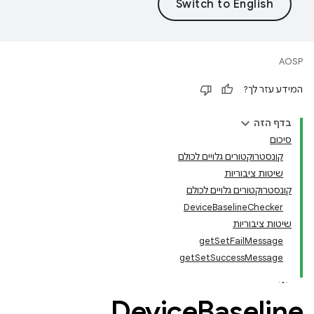
AOSP
המידע עזר לך?
בדף הזה
סיכום
קונסטרוקטורים גלויים לכולם
שיטות ציבוריות
קונסטרוקטורים גלויים לכולם
DeviceBaselineChecker
שיטות ציבוריות
getSetFailMessage
getSetSuccessMessage
Device
Baseline