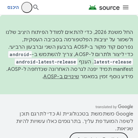
היכנס
החל משנת 2026, כדי להתאים למודל הפיתוח היציב שלנו
ולשמור על יציבות הפלטפורמה בסביבה העסקית,
נפרסם קוד מקור ב-AOSP ברבעון השני וברבעון הרביעי.
כדי ליצור ולתרום ל-AOSP, צריך להשתמש ב-
android-
latest-release
. הענף
android-latest-release
manifest תמיד יפנה לגרסה האחרונה שנדחפה ל-AOSP.
מידע נוסף זמין במאמר
שינויים ב-AOSP
.
‫Google משתמשת בטכנולוגיית AI כדי לתרגם תוכן
לשפה המועדפת עליך. בתרגומים כאלו עשויות להיות
שגיאות.