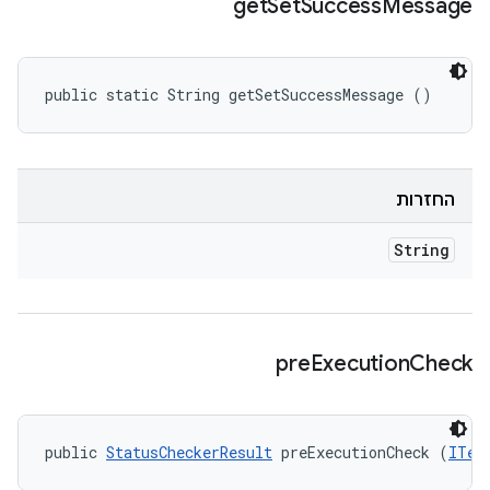
get
Set
Success
Message
public static String getSetSuccessMessage ()
החזרות
String
pre
Execution
Check
public 
StatusCheckerResult
 preExecutionCheck (
ITes