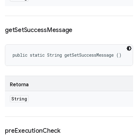
get
Set
Success
Message
public static String getSetSuccessMessage ()
Retorna
String
pre
Execution
Check