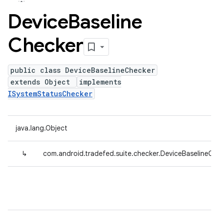
Device
Baseline
Checker
public class DeviceBaselineChecker
extends Object
implements
ISystemStatusChecker
java.lang.Object
↳
com.android.tradefed.suite.checker.DeviceBaselineCh