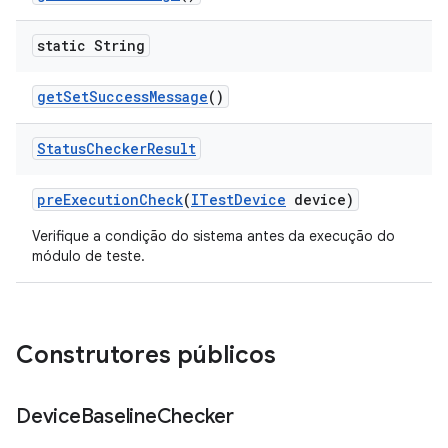
static String
get
Set
Success
Message
()
Status
Checker
Result
pre
Execution
Check
(
ITest
Device
device)
Verifique a condição do sistema antes da execução do
módulo de teste.
Construtores públicos
Device
Baseline
Checker