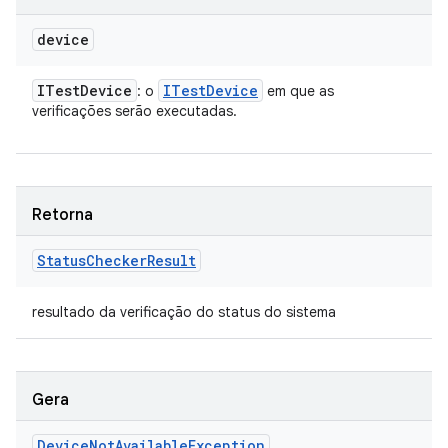
device
ITest
Device
ITest
Device
: o
em que as
verificações serão executadas.
Retorna
Status
Checker
Result
resultado da verificação do status do sistema
Gera
Device
Not
Available
Exception