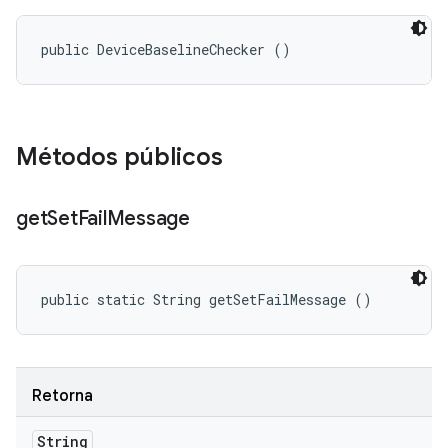
public DeviceBaselineChecker ()
Métodos públicos
get
Set
Fail
Message
public static String getSetFailMessage ()
Retorna
String