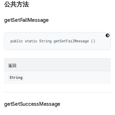
公共方法
get
Set
Fail
Message
public static String getSetFailMessage ()
返回
String
get
Set
Success
Message