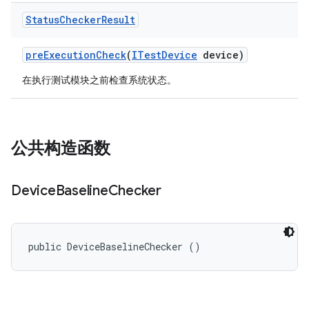
Status
Checker
Result
pre
Execution
Check
(
ITest
Device
device)
在执行测试模块之前检查系统状态。
公共构造函数
Device
Baseline
Checker
public DeviceBaselineChecker ()