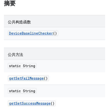
摘要
公共构造函数
Device
Baseline
Checker
()
公共方法
static String
get
Set
Fail
Message
()
static String
get
Set
Success
Message
()