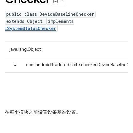
public class DeviceBaselineChecker
extends Object
implements
ISystemStatusChecker
java.lang.Object
↳
com.android.tradefed.suite.checker.DeviceBaselineCh
在每个模块之前设置设备基准设置。