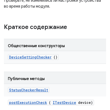
Проверьте, не изменились ли настройки устройства
во время работы модуля.
Краткое содержание
Общественные конструкторы
Device
Setting
Checker
()
Публичные методы
Status
Checker
Result
post
Execution
Check
(
ITest
Device
device)