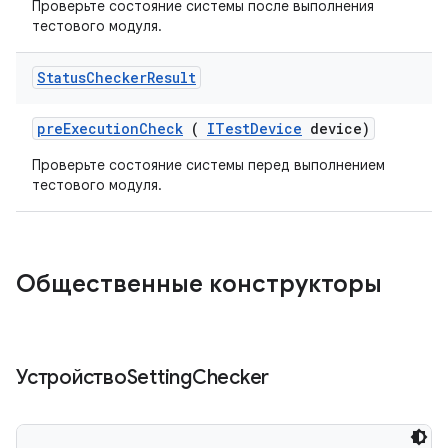
Проверьте состояние системы после выполнения
тестового модуля.
Status
Checker
Result
pre
Execution
Check
(
ITest
Device
device)
Проверьте состояние системы перед выполнением
тестового модуля.
Общественные конструкторы
УстройствоSetting
Checker