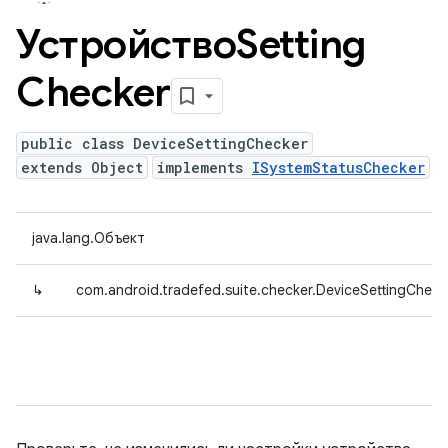
УстройствоSetting
Checker
public class DeviceSettingChecker
extends Object
implements
ISystemStatusChecker
java.lang.Объект
↳
com.android.tradefed.suite.checker.DeviceSettingCheck