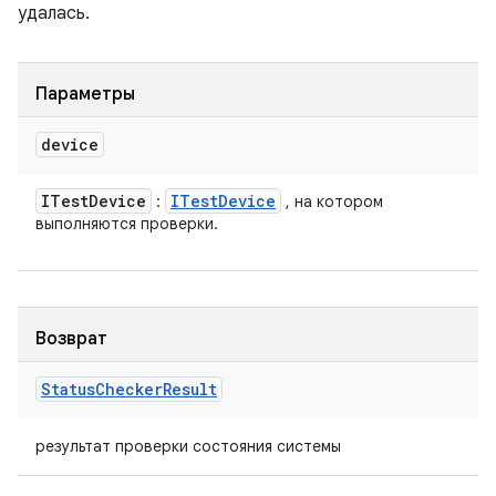
удалась.
Параметры
device
ITest
Device
ITest
Device
:
, на котором
выполняются проверки.
Возврат
Status
Checker
Result
результат проверки состояния системы