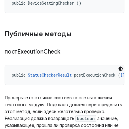
public DeviceSettingChecker ()
Публичные методы
постExecution
Check
public 
StatusCheckerResult
 postExecutionCheck (
ITe
Проверьте состояние системы после выполнения
тестового модуля. Подкласс должен переопределить
этот метод, если здесь желательна проверка.
Реализация должна возвращать
boolean
значение,
указывающее, прошла ли проверка состояния или не