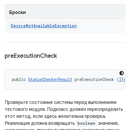
Броски
Device
Not
Available
Exception
pre
Execution
Check
public 
StatusCheckerResult
 preExecutionCheck (
ITes
Проверьте состояние системы перед выполнением
тестового модуля. Подкласс должен переопределить
этот метод, если здесь желательна проверка.
Реализация должна возвращать
boolean
значение,