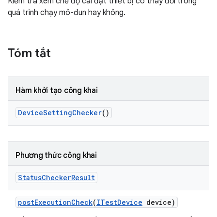
Kiểm tra xem chế độ cài đặt thiết bị có thay đổi trong
quá trình chạy mô-đun hay không.
Tóm tắt
Hàm khởi tạo công khai
Device
Setting
Checker
()
Phương thức công khai
Status
Checker
Result
post
Execution
Check
(
ITest
Device
device)