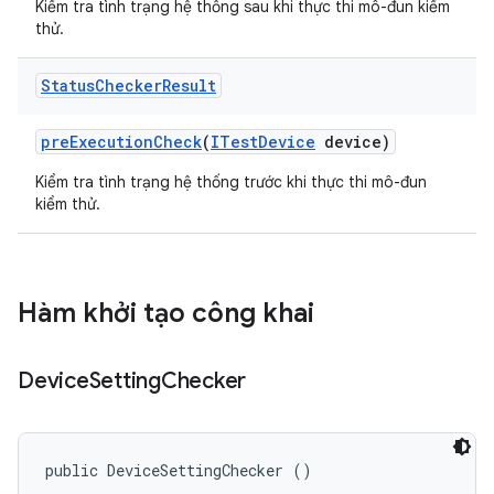
Kiểm tra tình trạng hệ thống sau khi thực thi mô-đun kiểm
thử.
Status
Checker
Result
pre
Execution
Check
(
ITest
Device
device)
Kiểm tra tình trạng hệ thống trước khi thực thi mô-đun
kiểm thử.
Hàm khởi tạo công khai
Device
Setting
Checker
public DeviceSettingChecker ()