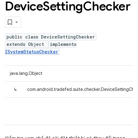
Device
Setting
Checker
public class DeviceSettingChecker
extends Object
implements
ISystemStatusChecker
java.lang.Object
↳
com.android.tradefed.suite.checker.DeviceSettingChe