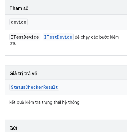
Tham số
device
ITest
Device
ITest
Device
:
để chạy các bước kiểm
tra.
Giá trị trả về
Status
Checker
Result
kết quả kiểm tra trạng thái hệ thống
Gửi