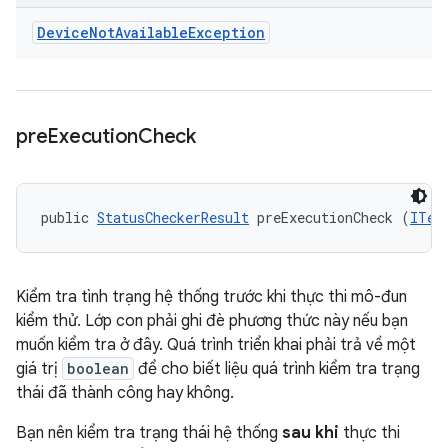
Device
Not
Available
Exception
pre
Execution
Check
public 
StatusCheckerResult
 preExecutionCheck (
ITes
Kiểm tra tình trạng hệ thống trước khi thực thi mô-đun
kiểm thử. Lớp con phải ghi đè phương thức này nếu bạn
muốn kiểm tra ở đây. Quá trình triển khai phải trả về một
giá trị
boolean
để cho biết liệu quá trình kiểm tra trạng
thái đã thành công hay không.
Bạn nên kiểm tra trạng thái hệ thống
sau khi
thực thi