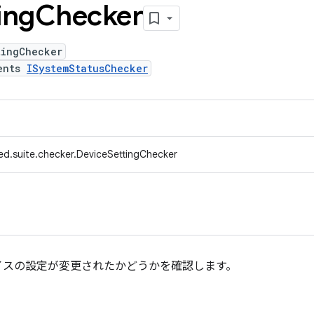
ing
Checker
tingChecker
ents
ISystemStatusChecker
ed.suite.checker.DeviceSettingChecker
イスの設定が変更されたかどうかを確認します。