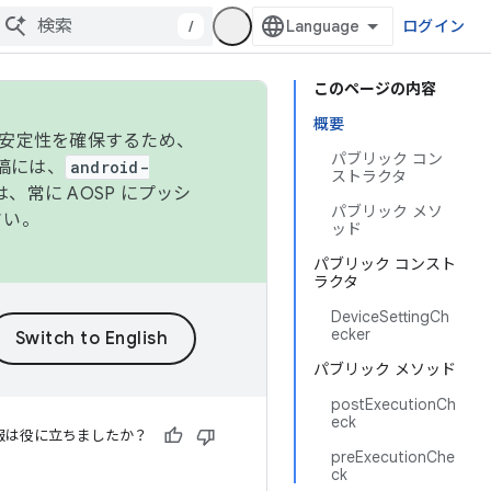
/
ログイン
このページの内容
概要
の安定性を確保するため、
パブリック コン
投稿には、
android-
ストラクタ
、常に AOSP にプッシ
パブリック メソ
さい。
ッド
パブリック コンスト
ラクタ
DeviceSettingCh
ecker
パブリック メソッド
postExecutionCh
eck
報は役に立ちましたか？
preExecutionChe
ck