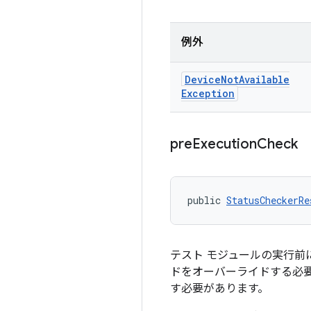
例外
Device
Not
Available
Exception
pre
Execution
Check
public 
StatusCheckerRe
テスト モジュールの実行
ドをオーバーライドする必
す必要があります。