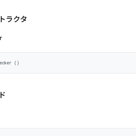
トラクタ
r
ecker ()
ド