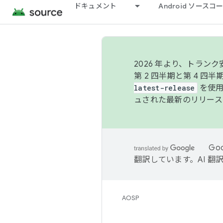
ドキュメント
Android ソース
2026 年より、トラ
第 2 四半期と第 4 四
latest-release
を使用
ュされた最新のリリース
Go
翻訳しています。AI 
AOSP