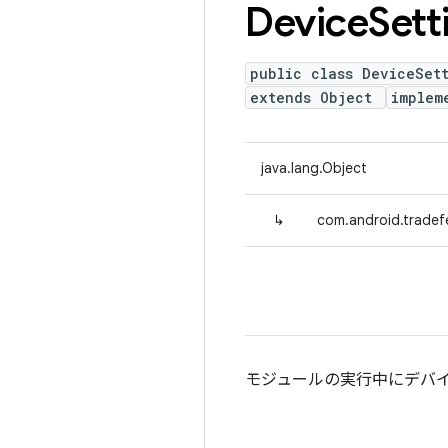
Device
Sett
public class DeviceSet
extends Object
implem
java.lang.Object
↳
com.android.tradef
モジュールの実行中にデバ