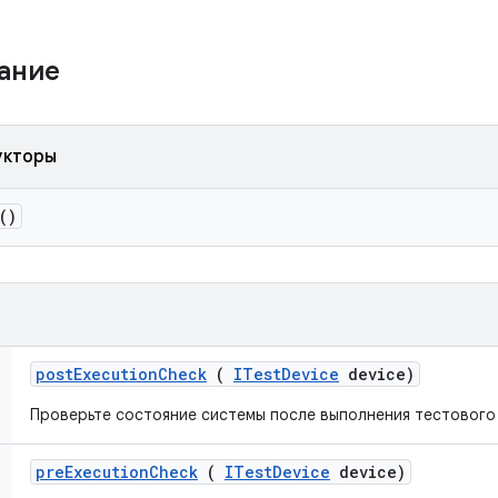
жание
укторы
()
post
Execution
Check
(
ITest
Device
device)
Проверьте состояние системы после выполнения тестового
pre
Execution
Check
(
ITest
Device
device)