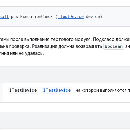
sult
 postExecutionCheck (
ITestDevice
 device)
емы после выполнения тестового модуля. Подкласс долже
льна проверка. Реализация должна возвращать
boolean
зн
ния или не удалась.
ITest
Device
ITest
Device
:
, на котором выполняются 