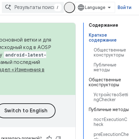
/
Войти
Содержание
Краткое
основной ветки и для
содержание
исходный код в AOSP
Общественные
ку
android-latest-
конструкторы
 самый последний
Публичные
здел «Изменения в
методы
Общественные
конструкторы
УстройствоSetti
ngChecker
Публичные методы
постExecutionC
heck
preExecutionChe
 оказалась полезной?