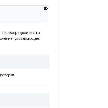
н переопределить этот
ачение, указывающее,
проверки.