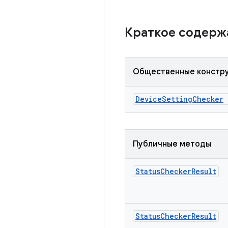
Краткое содер
Общественные констр
Device
Setting
Checker
Публичные методы
Status
Checker
Result
Status
Checker
Result