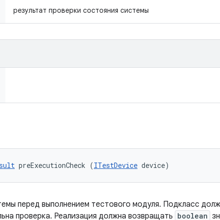
результат проверки состояния системы
sult
 preExecutionCheck (
ITestDevice
 device)
темы перед выполнением тестового модуля. Подкласс дол
льна проверка. Реализация должна возвращать
boolean
зн