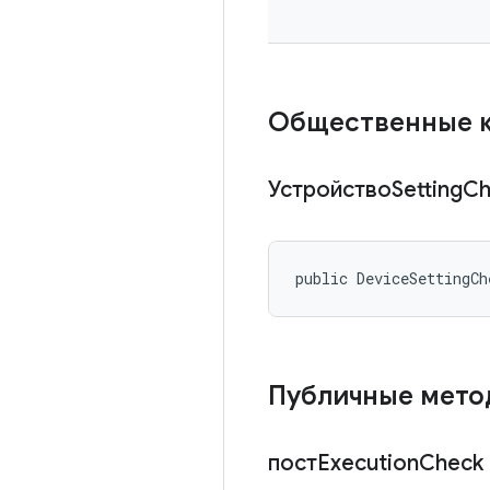
Общественные 
УстройствоSetting
Ch
public DeviceSettingCh
Публичные мет
постExecution
Check