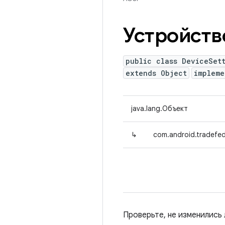
Устройств
public class DeviceSet
extends Object
implem
java.lang.Объект
↳
com.android.tradefed
Проверьте, не изменились