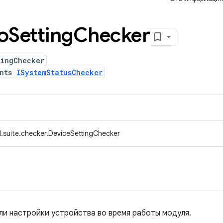
оSetting
Checker
tingChecker
ents
ISystemStatusChecker
.suite.checker.DeviceSettingChecker
 ли настройки устройства во время работы модуля.