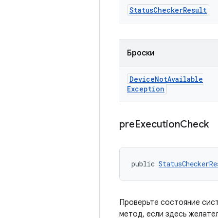
Status
Checker
Result
Броски
Device
Not
Available
Exception
pre
Execution
Check
public 
StatusCheckerRe
Проверьте состояние сис
метод, если здесь желате