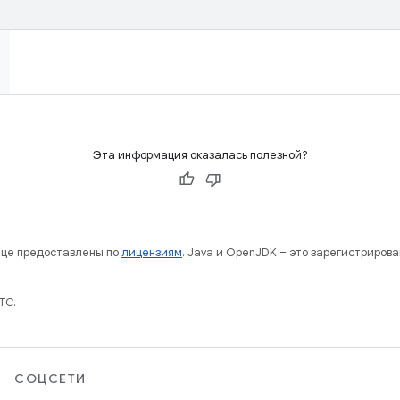
Эта информация оказалась полезной?
нице предоставлены по
лицензиям
. Java и OpenJDK – это зарегистриров
TC.
СОЦСЕТИ