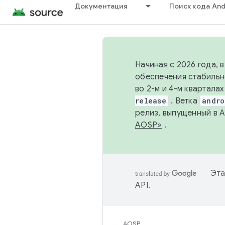
Документация
Поиск кода And
Начиная с 2026 года, 
обеспечения стабильн
во 2-м и 4-м квартала
release
. Ветка
andro
релиз, выпущенный в 
AOSP»
.
Эта
API
.
AOSP