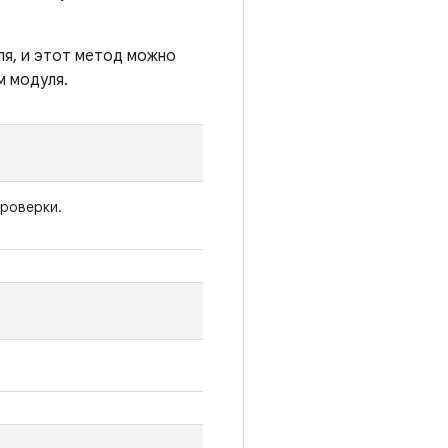
я, и этот метод можно
м модуля.
проверки.