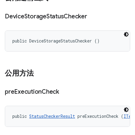
Device
Storage
Status
Checker
public DeviceStorageStatusChecker ()
公用方法
pre
Execution
Check
public 
StatusCheckerResult
 preExecutionCheck (
ITes