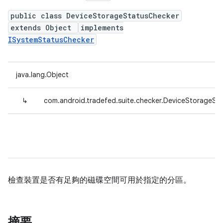
public class DeviceStorageStatusChecker
extends Object
implements
ISystemStatusChecker
java.lang.Object
↳
com.android.tradefed.suite.checker.DeviceStorageSt
檢查裝置是否有足夠的磁碟空間可用於指定的分區。
摘要