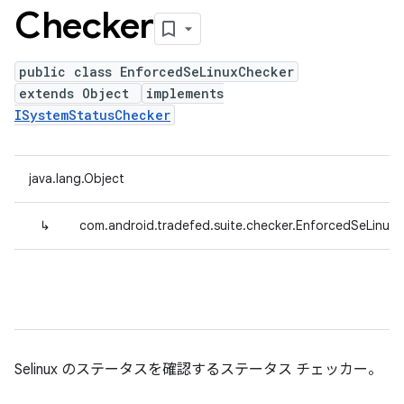
Checker
public class EnforcedSeLinuxChecker
extends Object
implements
ISystemStatusChecker
java.lang.Object
↳
com.android.tradefed.suite.checker.EnforcedSeLinux
Selinux のステータスを確認するステータス チェッカー。