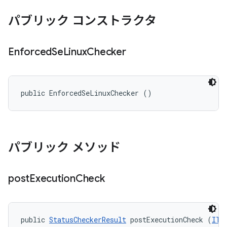
パブリック コンストラクタ
Enforced
Se
Linux
Checker
public EnforcedSeLinuxChecker ()
パブリック メソッド
post
Execution
Check
public 
StatusCheckerResult
 postExecutionCheck (
ITe