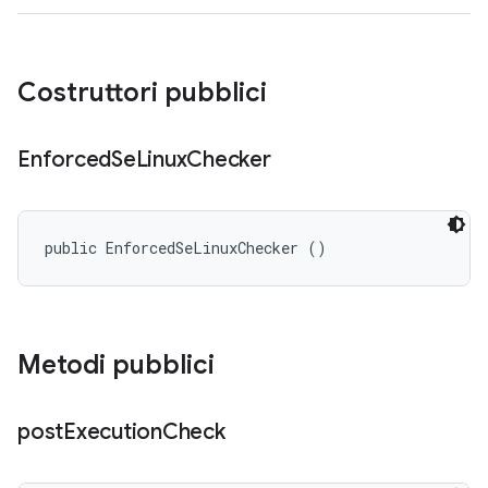
Costruttori pubblici
Enforced
Se
Linux
Checker
public EnforcedSeLinuxChecker ()
Metodi pubblici
post
Execution
Check