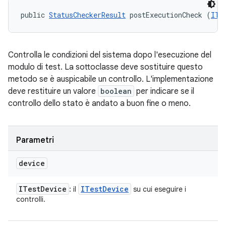
public 
StatusCheckerResult
 postExecutionCheck (
ITe
Controlla le condizioni del sistema dopo l'esecuzione del
modulo di test. La sottoclasse deve sostituire questo
metodo se è auspicabile un controllo. L'implementazione
deve restituire un valore
boolean
per indicare se il
controllo dello stato è andato a buon fine o meno.
Parametri
device
ITest
Device
ITest
Device
: il
su cui eseguire i
controlli.