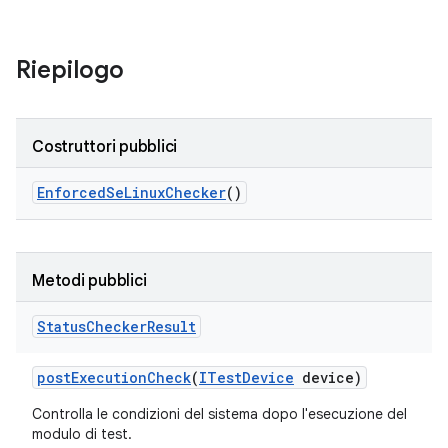
Riepilogo
Costruttori pubblici
Enforced
Se
Linux
Checker
()
Metodi pubblici
Status
Checker
Result
post
Execution
Check
(
ITest
Device
device)
Controlla le condizioni del sistema dopo l'esecuzione del
modulo di test.