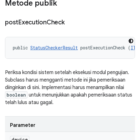
Metode publik
post
Execution
Check
public 
StatusCheckerResult
 postExecutionCheck (
ITe
Periksa kondisi sistem setelah eksekusi modul pengujian.
Subclass harus mengganti metode ini jika pemeriksaan
diinginkan di sini. Implementasi harus menampilkan nilai
boolean
untuk menunjukkan apakah pemeriksaan status
telah lulus atau gagal.
Parameter
device