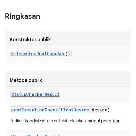
Ringkasan
Konstruktor publik
Filesystem
Root
Checker
()
Metode publik
Status
Checker
Result
post
Execution
Check
(
ITest
Device
device)
Periksa kondisi sistem setelah eksekusi modul pengujian.