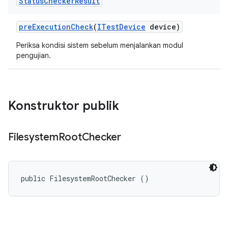
Status
Checker
Result
pre
Execution
Check
(
ITest
Device
device)
Periksa kondisi sistem sebelum menjalankan modul
pengujian.
Konstruktor publik
Filesystem
Root
Checker
public FilesystemRootChecker ()