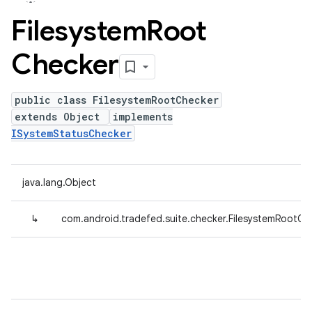
Filesystem
Root
Checker
public class FilesystemRootChecker
extends Object
implements
ISystemStatusChecker
java.lang.Object
↳
com.android.tradefed.suite.checker.FilesystemRootCh