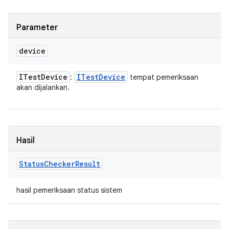
Parameter
device
ITest
Device
ITest
Device
:
tempat pemeriksaan
akan dijalankan.
Hasil
Status
Checker
Result
hasil pemeriksaan status sistem