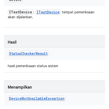
ITest
Device
ITest
Device
:
tempat pemeriksaan
akan dijalankan.
Hasil
Status
Checker
Result
hasil pemeriksaan status sistem
Menampilkan
Device
Not
Available
Exception