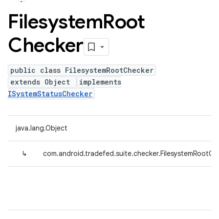
Filesystem
Root
Checker
public class FilesystemRootChecker
extends Object
implements
ISystemStatusChecker
java.lang.Object
↳
com.android.tradefed.suite.checker.FilesystemRootCh