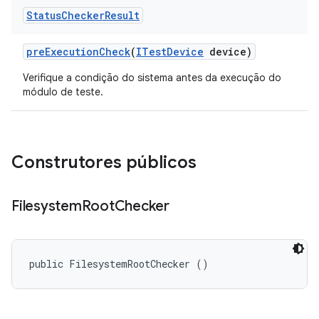
Status
Checker
Result
pre
Execution
Check
(
ITest
Device
device)
Verifique a condição do sistema antes da execução do
módulo de teste.
Construtores públicos
Filesystem
Root
Checker
public FilesystemRootChecker ()