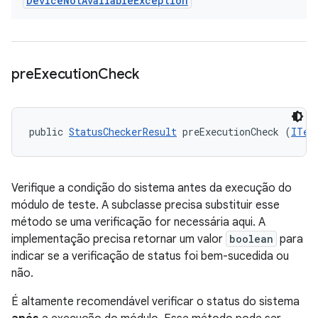
Device
Not
Available
Exception
pre
Execution
Check
public 
StatusCheckerResult
 preExecutionCheck (
ITes
Verifique a condição do sistema antes da execução do
módulo de teste. A subclasse precisa substituir esse
método se uma verificação for necessária aqui. A
implementação precisa retornar um valor
boolean
para
indicar se a verificação de status foi bem-sucedida ou
não.
É altamente recomendável verificar o status do sistema