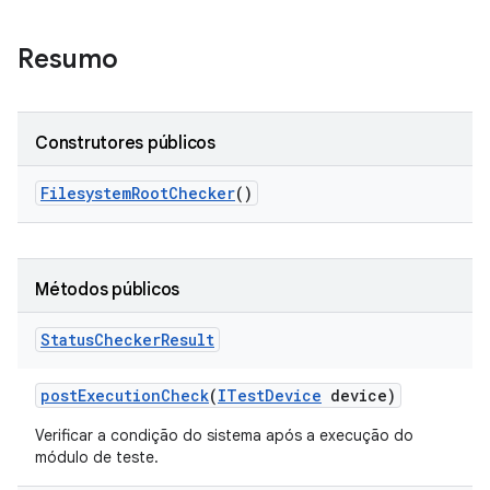
Resumo
Construtores públicos
Filesystem
Root
Checker
()
Métodos públicos
Status
Checker
Result
post
Execution
Check
(
ITest
Device
device)
Verificar a condição do sistema após a execução do
módulo de teste.