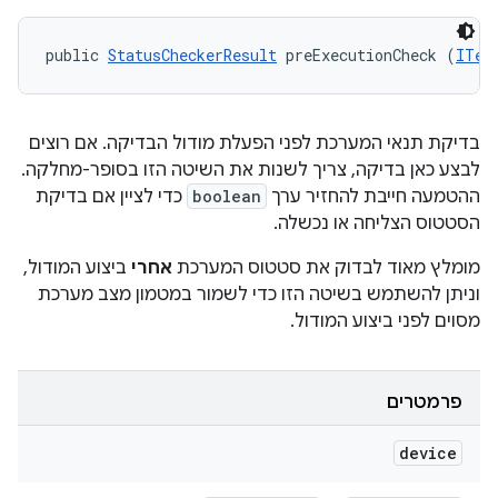
public 
StatusCheckerResult
 preExecutionCheck (
ITes
בדיקת תנאי המערכת לפני הפעלת מודול הבדיקה. אם רוצים
לבצע כאן בדיקה, צריך לשנות את השיטה הזו בסופר-מחלקה.
ההטמעה חייבת להחזיר ערך
boolean
כדי לציין אם בדיקת
הסטטוס הצליחה או נכשלה.
מומלץ מאוד לבדוק את סטטוס המערכת
אחרי
ביצוע המודול,
וניתן להשתמש בשיטה הזו כדי לשמור במטמון מצב מערכת
מסוים לפני ביצוע המודול.
פרמטרים
device