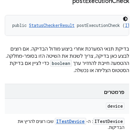
post
Execution
Check
public 
StatusCheckerResult
 postExecutionCheck (
ITe
בדיקת תנאי המערכת אחרי ביצוע מודול הבדיקה. אם רוצים
לבצע כאן בדיקה, צריך לשנות את השיטה הזו בסופר-מחלקה.
ההטמעה חייבת להחזיר ערך
boolean
כדי לציין אם בדיקת
הסטטוס הצליחה או נכשלה.
פרמטרים
device
ITest
Device
ITest
Device
: ה-
שבו רוצים להריץ את
הבדיקות.