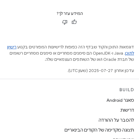
המידע עזר לך?
דוגמאות התוכן והקוד שבדף הזה כפופות לרישיונות המפורטים בקטע
רישיון
לתוכן
.‏ Java ו-OpenJDK הם סימנים מסחריים או סימנים מסחריים רשומים
של חברת Oracle ו/או של השותפים העצמאיים שלה.
עדכון אחרון: 2025-07-27 (שעון UTC).
BUILD
מאגר Android
דרישות
להסבר על ההורדה
תצוגה מקדימה של הקודים הבינאריים