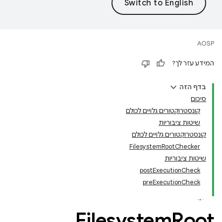
AOSP
המידע עזר לך?
בדף הזה
סיכום
קונסטרוקטורים גלויים לכולם
שיטות ציבוריות
קונסטרוקטורים גלויים לכולם
FilesystemRootChecker
שיטות ציבוריות
postExecutionCheck
preExecutionCheck
Filesystem
Root