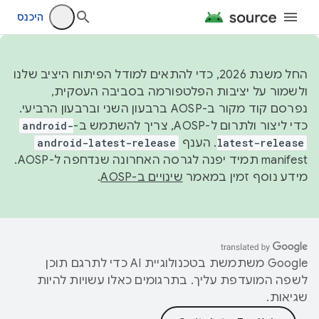
היכנס
החל משנת 2026, כדי להתאים למודל הפיתוח היציב שלנו
ולשמור על יציבות הפלטפורמה בסביבה העסקית,
נפרסם קוד מקור ב-AOSP ברבעון השני וברבעון הרביעי.
כדי ליצור ולתרום ל-AOSP, צריך להשתמש ב-
android-
latest-release
. הענף
android-latest-release
manifest תמיד יפנה לגרסה האחרונה שנדחפה ל-AOSP.
מידע נוסף זמין במאמר
שינויים ב-AOSP
.
‫Google משתמשת בטכנולוגיית AI כדי לתרגם תוכן
לשפה המועדפת עליך. בתרגומים כאלו עשויות להיות
שגיאות.