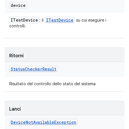
device
ITest
Device
ITest
Device
: il
su cui eseguire i
controlli.
Ritorni
Status
Checker
Result
Risultato del controllo dello stato del sistema
Lanci
Device
Not
Available
Exception