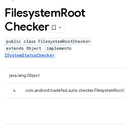
Filesystem
Root
Checker
public class FilesystemRootChecker
extends Object
implements
ISystemStatusChecker
java.lang.Object
↳
com.android.tradefed.suite.checker.FilesystemRootCh