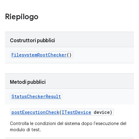
Riepilogo
Costruttori pubblici
Filesystem
Root
Checker
()
Metodi pubblici
Status
Checker
Result
post
Execution
Check
(
ITest
Device
device)
Controlla le condizioni del sistema dopo l'esecuzione del
modulo di test.