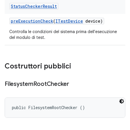
Status
Checker
Result
pre
Execution
Check
(
ITest
Device
device)
Controlla le condizioni del sistema prima dell'esecuzione
del modulo di test.
Costruttori pubblici
Filesystem
Root
Checker
public FilesystemRootChecker ()