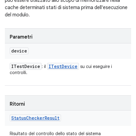
può essere utilizzato allo scopo di memorizzare nella
cache determinati stati di sistema prima dell'esecuzione
del modulo.
Parametri
device
ITest
Device
ITest
Device
: il
su cui eseguire i
controlli.
Ritorni
Status
Checker
Result
Risultato del controllo dello stato del sistema