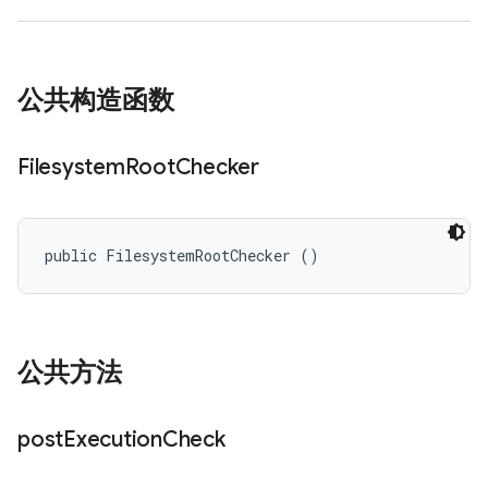
公共构造函数
Filesystem
Root
Checker
public FilesystemRootChecker ()
公共方法
post
Execution
Check