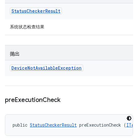
Status
Checker
Result
系统状态检查结果
抛出
Device
Not
Available
Exception
pre
Execution
Check
public 
StatusCheckerResult
 preExecutionCheck (
ITes