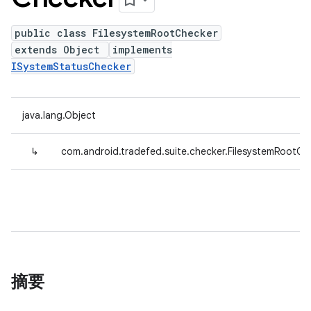
public class FilesystemRootChecker
extends Object
implements
ISystemStatusChecker
java.lang.Object
↳
com.android.tradefed.suite.checker.FilesystemRootCh
摘要